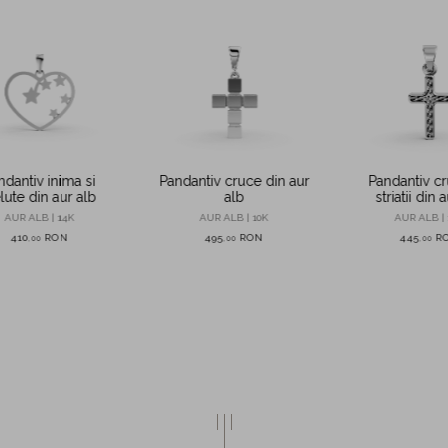
ndantiv inima si
Pandantiv cruce din aur
Pandantiv c
lute din aur alb
alb
striatii din 
AUR ALB | 14K
AUR ALB | 10K
AUR ALB | 
410
RON
495
RON
445
R
,
00
,
00
,
00