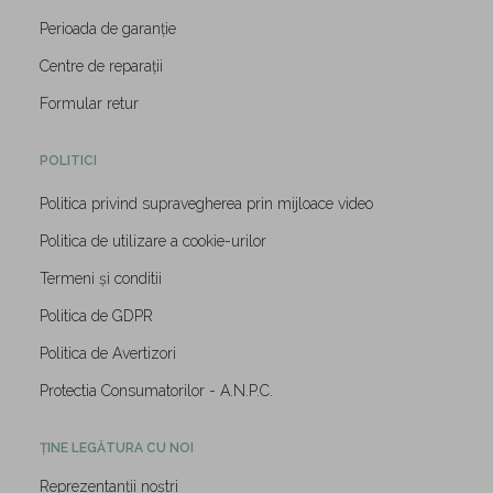
Perioada de garanție
Centre de reparații
Formular retur
POLITICI
Politica privind supravegherea prin mijloace video
Politica de utilizare a cookie-urilor
Termeni și conditii
Politica de GDPR
Politica de Avertizori
Protectia Consumatorilor - A.N.P.C.
ȚINE LEGĂTURA CU NOI
Reprezentanții noștri