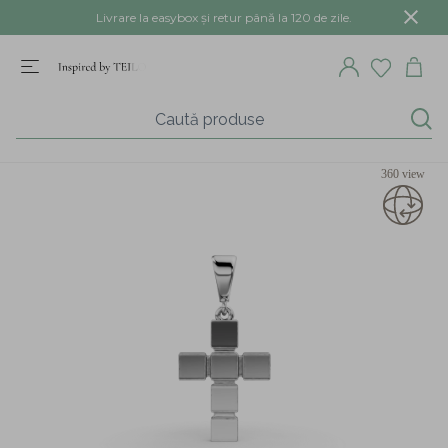
Livrare la easybox și retur până la 120 de zile.
360 view