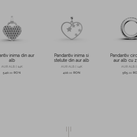
ntiv inima din aur
Pandantiv inima si
Pandantiv circ
alb
stelute din aur alb
aur alb cu z
AUR ALB | 14K
AUR ALB | 14K
AUR ALB |
540
RON
410
RON
565
R
,
00
,
00
,
00