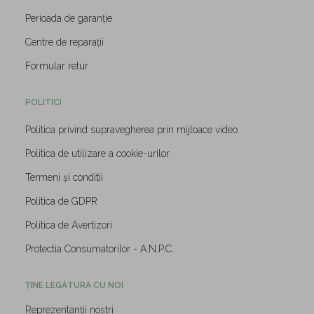
Perioada de garanție
Centre de reparații
Formular retur
POLITICI
Politica privind supravegherea prin mijloace video
Politica de utilizare a cookie-urilor
Termeni și conditii
Politica de GDPR
Politica de Avertizori
Protectia Consumatorilor - A.N.P.C.
ȚINE LEGĂTURA CU NOI
Reprezentanții noștri