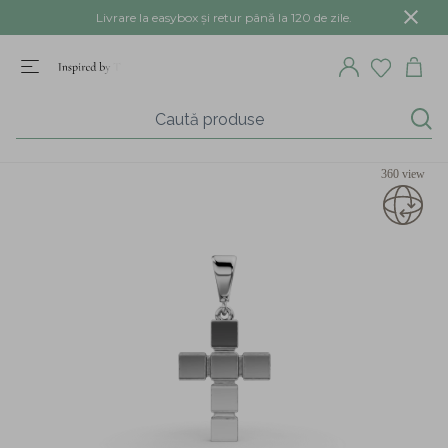
Livrare la easybox și retur până la 120 de zile.
360 view