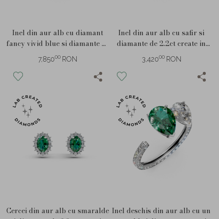
Inel din aur alb cu safir si
Inel din aur alb cu diamant
diamante de 2.2ct create in
fancy vivid blue si diamante de
laborator
2.6ct create in laborator
00
00
3,420
RON
7,850
RON
Cercei din aur alb cu smaralde
Inel deschis din aur alb cu un