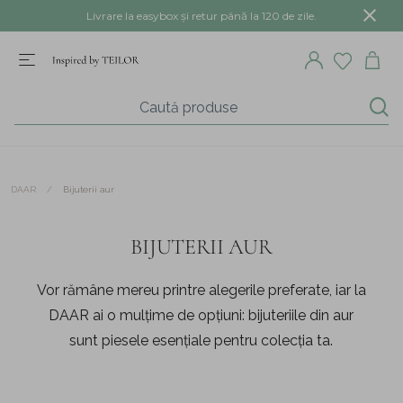
Livrare la easybox și retur până la 120 de zile.
/
Bijuterii aur
DAAR
BIJUTERII AUR
Vor rămâne mereu printre alegerile preferate, iar la
DAAR ai o mulțime de opțiuni: bijuteriile din aur
sunt piesele esențiale pentru colecția ta.