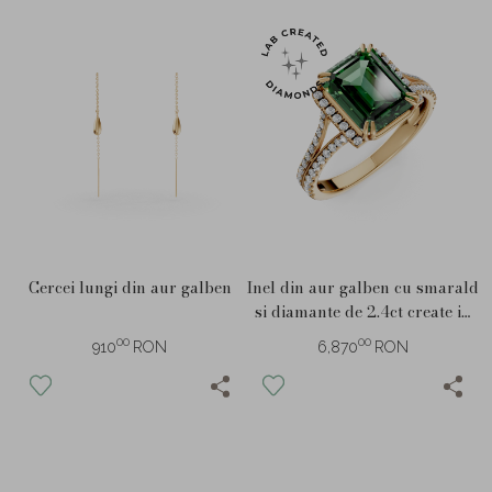
Cercei lungi din aur galben
Inel din aur galben cu smarald
si diamante de 2.4ct create in
laborator
00
00
910
RON
6,870
RON