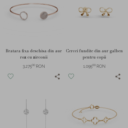
Bratara fixa deschisa din aur
Cercei fundite din aur galben
roz cu zirconii
pentru copii
00
00
3,275
RON
1,095
RON