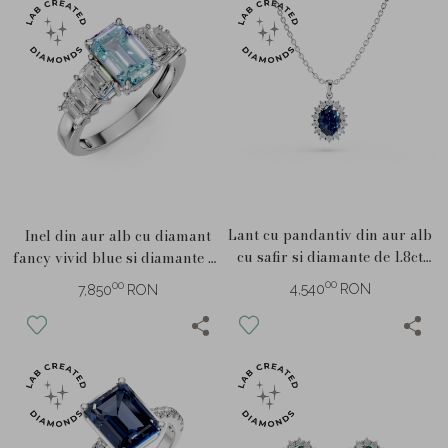
Lant cu pandantiv din aur alb
Inel din aur alb cu diamant
cu safir si diamante de 1.8ct
fancy vivid blue si diamante de
create in laborator
2.02ct create in laborator
00
00
4,540
RON
7,850
RON