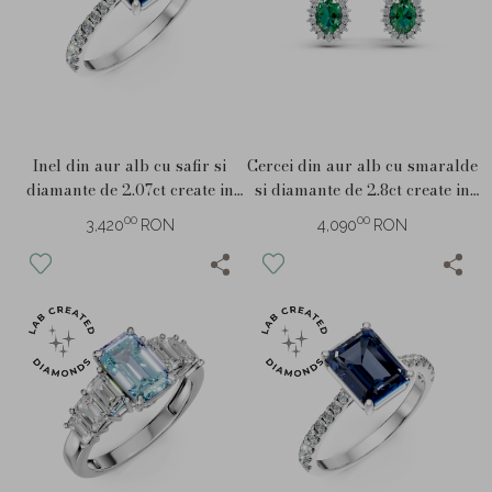
Inel din aur alb cu safir si
Cercei din aur alb cu smaralde
diamante de 2.07ct create in
si diamante de 2.8ct create in
laborator
laborator
00
00
3,420
RON
4,090
RON