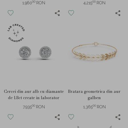
laborator
00
00
1,960
RON
4,215
RON
Cercei din aur alb cu diamante
Bratara geometrica din aur
de 1.8ct create in laborator
galben
00
00
7,935
RON
1,365
RON