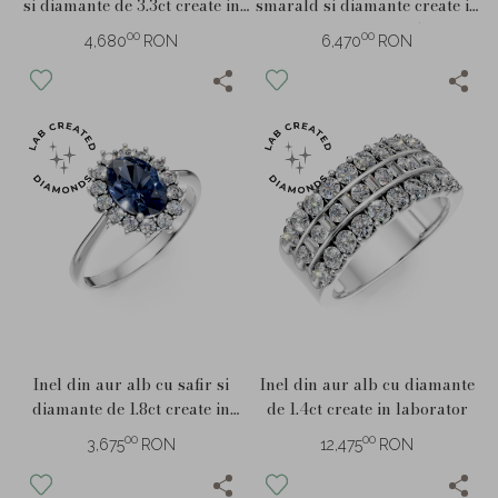
si diamante de 3.3ct create in
smarald si diamante create in
laborator
laborator de 4.5ct
00
00
4,680
RON
6,470
RON
Inel din aur alb cu safir si
Inel din aur alb cu diamante
diamante de 1.8ct create in
de 1.4ct create in laborator
laborator
00
00
3,675
RON
12,475
RON