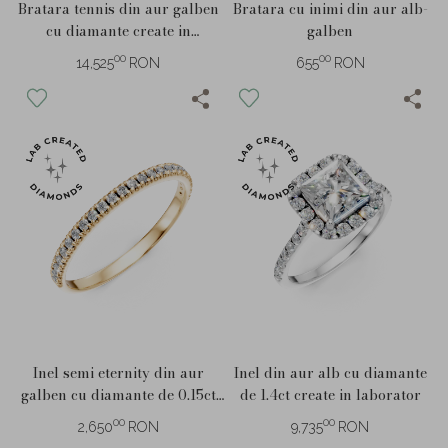
Bratara tennis din aur galben
Bratara cu inimi din aur alb-
cu diamante create in
galben
laborator de 2.2ct
00
00
14,525
RON
655
RON
Inel semi eternity din aur
Inel din aur alb cu diamante
galben cu diamante de 0.15ct
de 1.4ct create in laborator
create in laborator
00
00
2,650
RON
9,735
RON