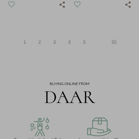
1
2
3
4
5
65
BUYING ONLINE FROM
DAAR