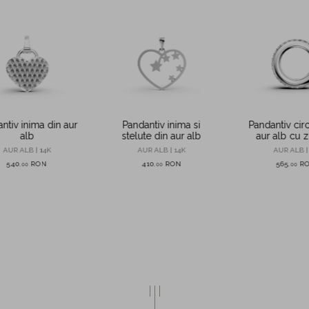
ntiv inima din aur
Pandantiv inima si
Pandantiv circ
alb
stelute din aur alb
aur alb cu z
AUR ALB | 14K
AUR ALB | 14K
AUR ALB |
540
RON
410
RON
565
R
,
00
,
00
,
00