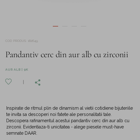
COD PRODUS
:
182649
Pandantiv cerc din aur alb cu zirconii
AUR ALB | 9K
Inspirate de ritmul plin de dinamism al vietii cotidiene bijuteriile
te invita sa descoperi noi fatete ale personalitatii tale.
Descopera rafinamentul acestui pandantiv cerc din aur alb cu
zirconii. Evidentiaza-ti unicitatea - alege piesele must-have
semnate DAAR.