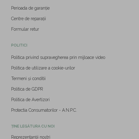
Perioada de garanție
Centre de reparații
Formular retur
POLITICI
Politica privind supravegherea prin mijloace video
Politica de utilizare a cookie-urilor
Termeni și conditii
Politica de GDPR
Politica de Avertizori
Protectia Consumatorilor - A.N.P.C.
ȚINE LEGĂTURA CU NOI
Reprezentanții noștri