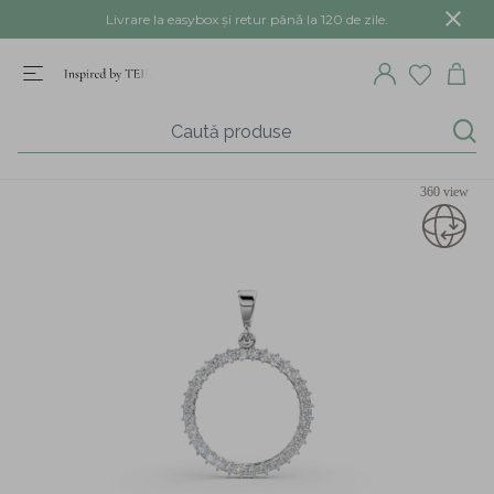
Livrare la easybox și retur până la 120 de zile.
360 view