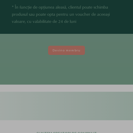
* În funcție de opțiunea aleasă, clientul poate schimba
produsul sau poate opta pentru un voucher de aceeași
valoare, cu valabilitate de 24 de luni
Devino membru