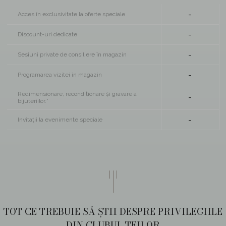
-
Acces în exclusivitate la oferte speciale
-
Discount-uri dedicate
-
Sesiuni private de consiliere în magazin
-
Programarea vizitei în magazin
Redimensionare, recondiționare și gravare a
-
bijuteriilor.*
-
Invitații la evenimente speciale
TOT CE TREBUIE SĂ ȘTII DESPRE PRIVILEGIILE
DIN CLUBUL TEILOR