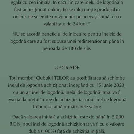
egală cu cea inițială. În cazul în care inelul de logodnă a
fost achiziționat online, fie se înlocuiește produsul în
online, fie se emite un voucher pe aceeași sumă, cu o
valabilitate de 24 luni.*
NU se acordă beneficiul de înlocuire pentru inelele de
logodnă care au fost supuse unei redimensionari pâna în
perioada de 180 de zile.
UPGRADE
Toți membrii Clubului TEILOR au posibilitatea să schimbe
inelul de logodnă achiziționat începând cu 15 Iunie 2023,
cu un alt inel de logodnă. Inelul de logodnă ințial va fi
evaluat la prețul întreg de achiziție, iar noul inel de logodnă
trebuie sa aibă următoarele valori:
- Dacă valoarea inițială a achiziției este de până în 5.000
RON, noul inel de logodnă achiziționat va fi cu o valoare
dublă (100%) față de achiziția inițială;