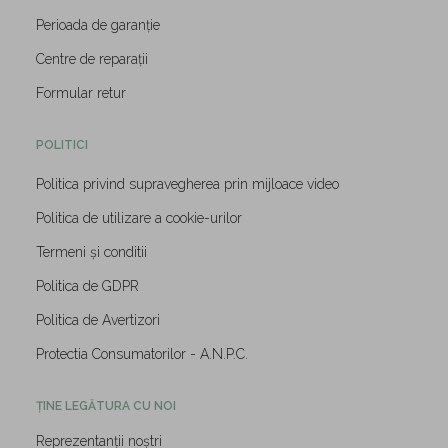
Perioada de garanție
Centre de reparații
Formular retur
POLITICI
Politica privind supravegherea prin mijloace video
Politica de utilizare a cookie-urilor
Termeni și conditii
Politica de GDPR
Politica de Avertizori
Protectia Consumatorilor - A.N.P.C.
ȚINE LEGĂTURA CU NOI
Reprezentanții noștri