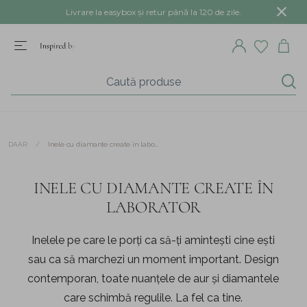
Livrare la easybox și retur până la 120 de zile.
/
Inele cu diamante create în laborator
DAAR
INELE CU DIAMANTE CREATE ÎN
LABORATOR
Inelele pe care le porți ca să-ți amintești cine ești
sau ca să marchezi un moment important. Design
contemporan, toate nuanțele de aur și diamantele
care schimbă regulile. La fel ca tine.