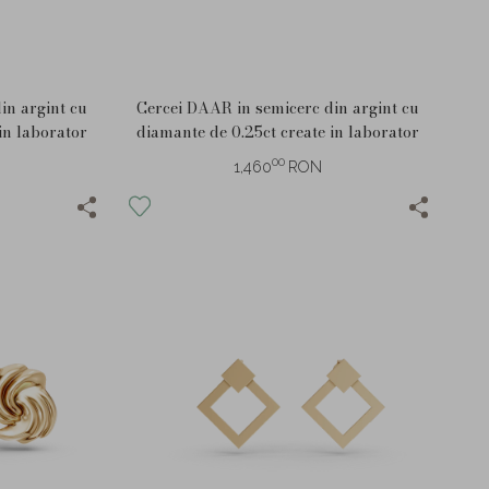
in argint cu
Cercei DAAR in semicerc din argint cu
in laborator
diamante de 0.25ct create in laborator
00
1,460
RON