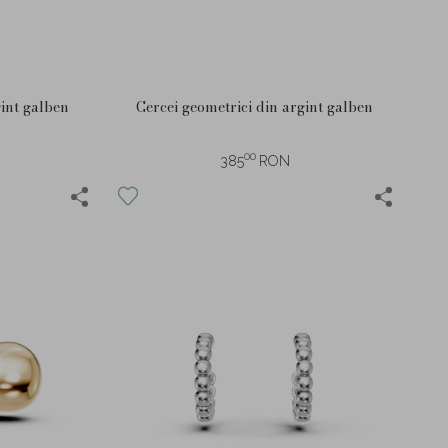
gint galben
Cercei geometrici din argint galben
00
385
RON