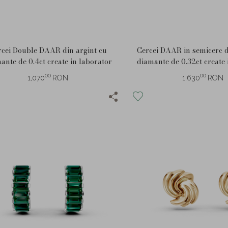
rcei Double DAAR din argint cu
Cercei DAAR in semicerc d
ante de 0.4ct create in laborator
diamante de 0.32ct create 
00
00
1,070
RON
1,630
RON