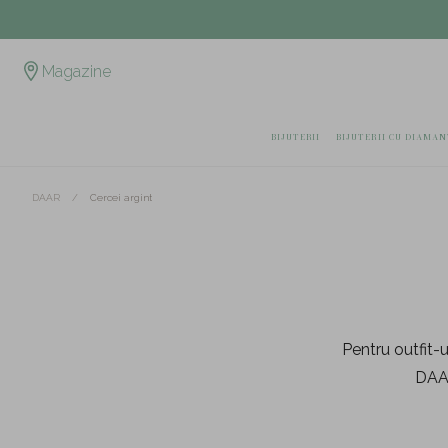
Magazine
BIJUTERII
BIJUTERII CU DIAMAN
/
Cercei argint
DAAR
Pentru outfit-u
DAAR