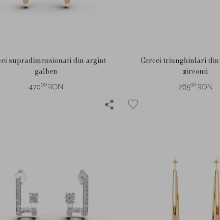
cei supradimensionati din argint
Cercei triunghiulari din
galben
zirconii
00
00
470
RON
265
RON