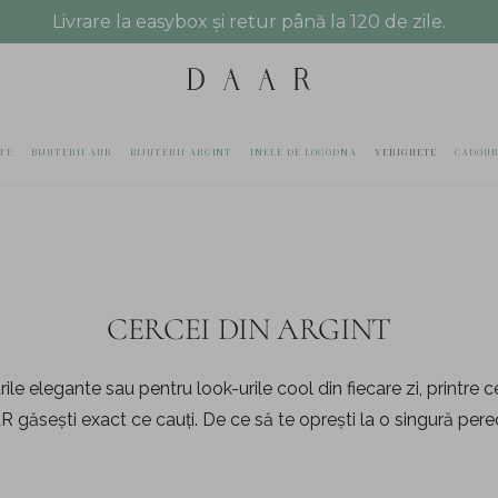
Livrare la easybox și retur până la 120 de zile.
TE
BIJUTERII AUR
BIJUTERII ARGINT
INELE DE LOGODNA
VERIGHETE
CADOUR
CERCEI DIN ARGINT
rile elegante sau pentru look-urile cool din fiecare zi, printre ce
 găsești exact ce cauți. De ce să te oprești la o singură per