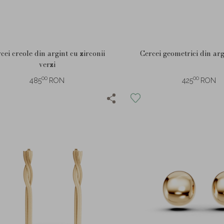
cei creole din argint cu zirconii
Cercei geometrici din ar
verzi
00
00
485
RON
425
RON