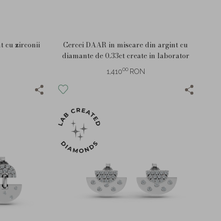
t cu zirconii
Cercei DAAR in miscare din argint cu
diamante de 0.33ct create in laborator
00
1,410
RON