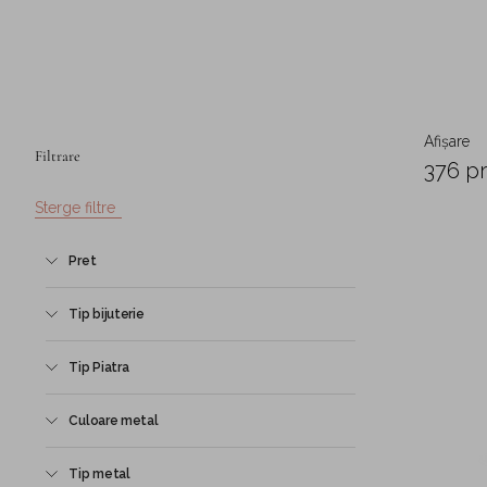
Afișare
Filtrare
376 p
Sterge filtre
Pret
Tip bijuterie
Tip Piatra
Culoare metal
Tip metal