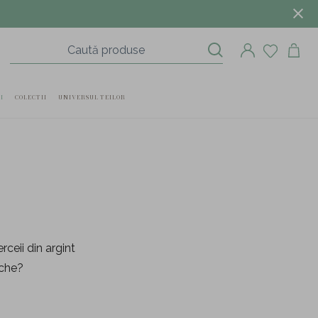
I
COLECTII
UNIVERSUL TEILOR
rceii din argint
eche?