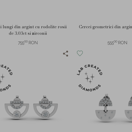
i lungi din argint cu rodolite rosii
Cercei geometrici din argin
de 3.03ct si zirconii
00
00
755
RON
555
RON