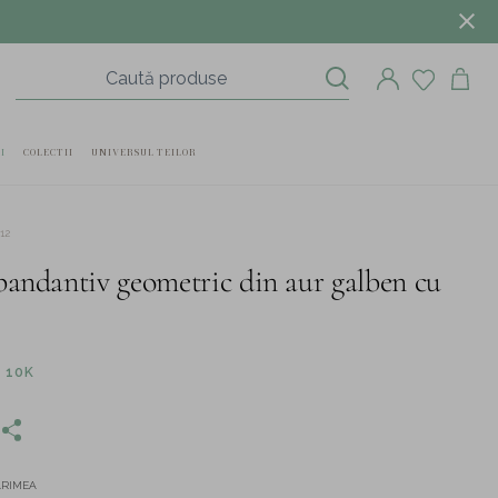
I
COLECTII
UNIVERSUL TEILOR
12
pandantiv geometric din aur galben cu
 10K
ĂRIMEA