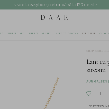
Livrare la easybox și retur până la 120 de zile.
TE
BIJUTERII AUR
BIJUTERII ARGINT
INELE DE LOGODNA
VERIGHETE
CADOUR
COD PRODUS
:
1639
Lant cu 
zirconii
AUR GALBEN |
SELECTEAZĂ M