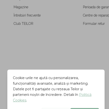
Magazine
Perioada de garan
Întrebări frecvente
Centre de reparați
Club TEILOR
Formular retur