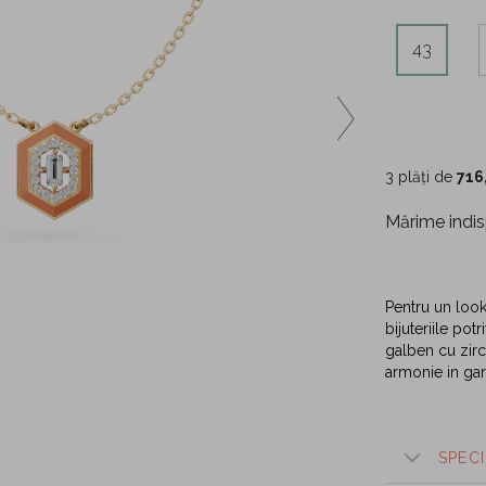
43
3 plăți de
716
Mărime indis
Pentru un loo
bijuteriile pot
galben cu zirco
armonie in ga
SPECI