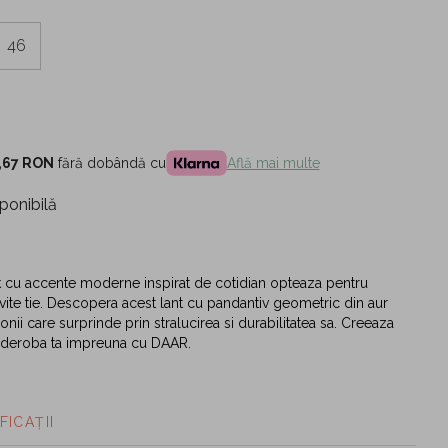
46
,67 RON
fără dobândă cu
Află mai multe
ponibilă
k cu accente moderne inspirat de cotidian opteaza pentru
rivite tie. Descopera acest lant cu pandantiv geometric din aur
nii care surprinde prin stralucirea si durabilitatea sa. Creeaza
rderoba ta impreuna cu DAAR.
FICAȚII