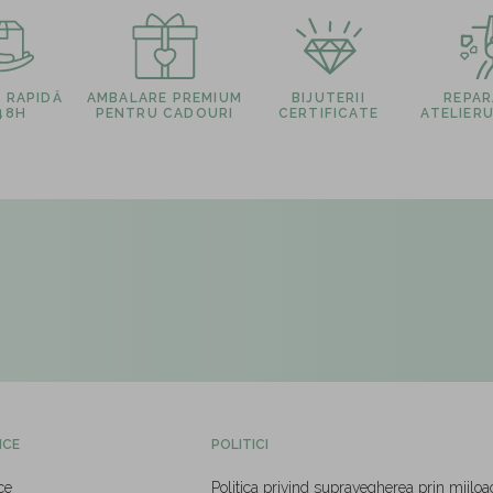
E RAPIDĂ
AMBALARE PREMIUM
BIJUTERII
REPARA
 48H
PENTRU CADOURI
CERTIFICATE
ATELIERU
ICE
POLITICI
ce
Politica privind supravegherea prin mijloa