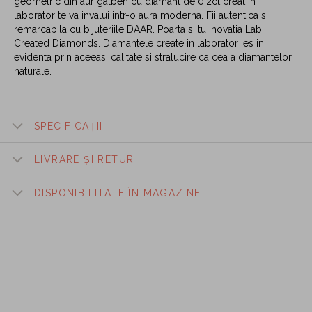
geometric din aur galben cu diamant de 0.2ct creat in
laborator te va invalui intr-o aura moderna. Fii autentica si
remarcabila cu bijuteriile DAAR. Poarta si tu inovatia Lab
Created Diamonds. Diamantele create in laborator ies in
evidenta prin aceeasi calitate si stralucire ca cea a diamantelor
naturale.
SPECIFICAȚII
LIVRARE ȘI RETUR
DISPONIBILITATE ÎN MAGAZINE