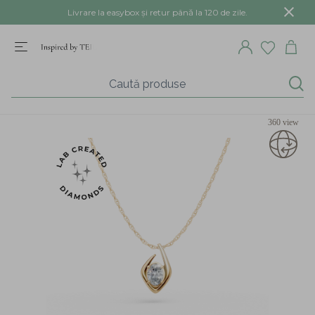
Livrare la easybox și retur până la 120 de zile.
360 view