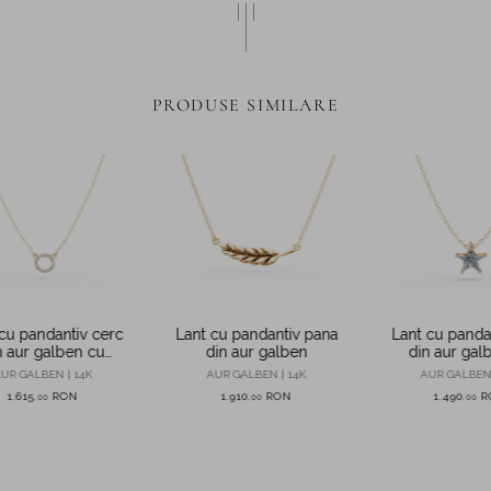
PRODUSE SIMILARE
cu pandantiv cerc
Lant cu pandantiv pana
Lant cu panda
n aur galben cu
din aur galben
din aur gal
zirconii
zircon
UR GALBEN | 14K
AUR GALBEN | 14K
AUR GALBEN 
1.615
RON
1.910
RON
1.490
R
,
00
,
00
,
00