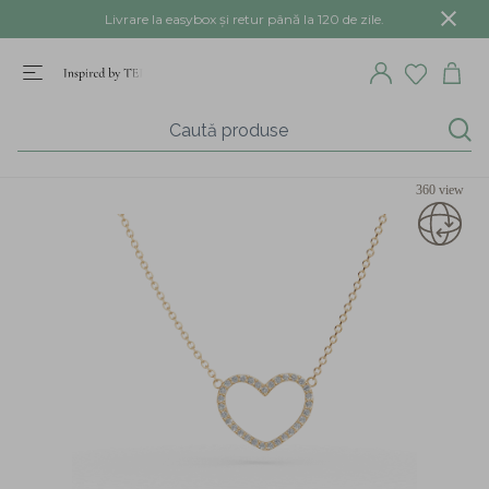
Livrare la easybox și retur până la 120 de zile.
360 view