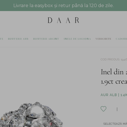
Livrare la easybox și retur până la 120 de zile.
TE
BIJUTERII AUR
BIJUTERII ARGINT
INELE DE LOGODNA
VERIGHETE
CADOUR
COD PRODUS
:
194
Inel din
1.9ct cre
AUR ALB | 14
SELECTEAZĂ M