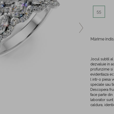
55
Mărime indis
Jocul subtil al
dezvaluie in a
profunzime si u
evidentiaza ec
l intr-o piesa 
speciale sau ti
Descopera frum
face parte din
laborator sunt
caldura, ident