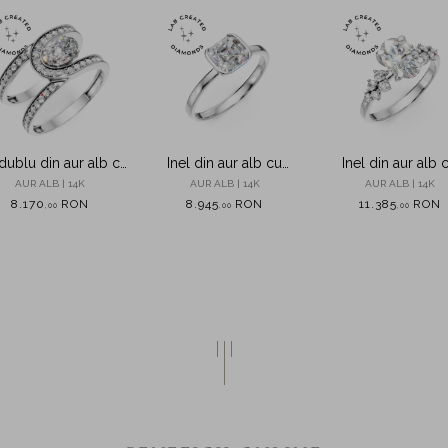
 dublu din aur alb cu
Inel din aur alb cu
Inel din aur alb 
ante de 1.2ct create
diamant solitaire de 1ct
diamante de 2.3
AUR ALB | 14K
AUR ALB | 14K
AUR ALB | 14K
in laborator
creat in laborator
create in laborat
8.170
RON
8.945
RON
11.385
RON
,
00
,
00
,
00