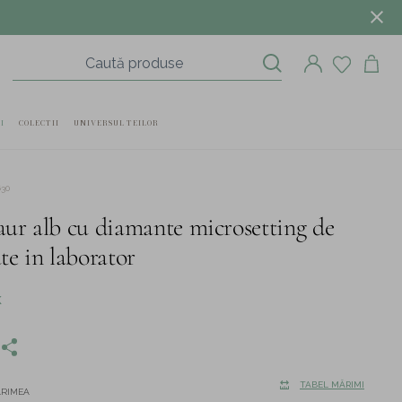
I
COLECTII
UNIVERSUL TEILOR
630
 aur alb cu diamante microsetting de
ate in laborator
K
TABEL MĂRIMI
ĂRIMEA