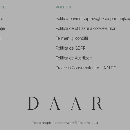
ICE
POLITICI
ce
Politica privind supravegherea prin mijloa
ție
Politica de utilizare a cookie-urilor
i
Termeni și conditii
Politica de GDPR
Politica de Avertizori
Protectia Consumatorilor - A.N.P.C.
Toate drepturile rezervate © Teilor.ro 2024