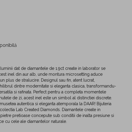
ponibilă
 luminii dat de diamantele de 1.9ct create in laborator se
cest inel din aur alb, unde montura microsetting aduce
n plus de stralucire. Designul sau fin, atent lucrat,
hilibrul dintre modernitate si eleganta clasica, transformandu-
versatila si rafinata. Perfect pentru a completa momentele
nutele de zi, acest inel este un simbol al distinctiei discrete.
usetea autentica si eleganta atemporala la DAAR! Bijuteria
 colectia Lab Created Diamonds. Diamantele create in
 pietre pretioase concepute sub conditii de inalta presiune si
ice cu cele ale diamantelor naturale.