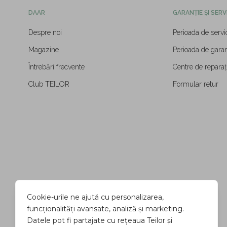
DAAR
GARANȚIE ȘI SERV
Despre noi
Perioada de servi
Magazine
Perioada de garan
Întrebări frecvente
Centre de reparați
Club TEILOR
Formular retur