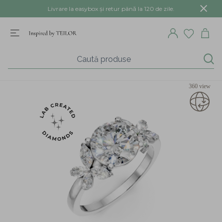
Livrare la easybox și retur până la 120 de zile.
360 view