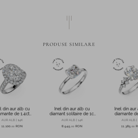
PRODUSE SIMILARE
l din aur alb cu
Inel din aur alb cu
Inel din aur
amante de 1.4ct
diamant solitaire de 1ct
diamante de
ate in laborator
creat in laborator
create in la
AUR ALB | 14K
AUR ALB | 14K
AUR ALB | 
11.100
RON
8.945
RON
11.385
,
00
,
00
,
00