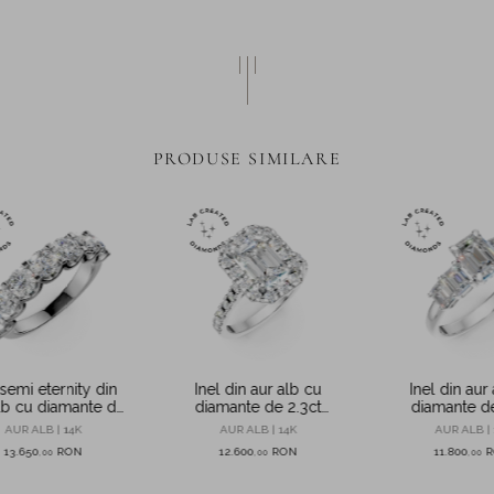
PRODUSE SIMILARE
 semi eternity din
Inel din aur alb cu
Inel din aur
lb cu diamante de
diamante de 2.3ct
diamante de
reate in laborator
create in laborator
create in la
AUR ALB | 14K
AUR ALB | 14K
AUR ALB | 
13.650
RON
12.600
RON
11.800
,
00
,
00
,
00