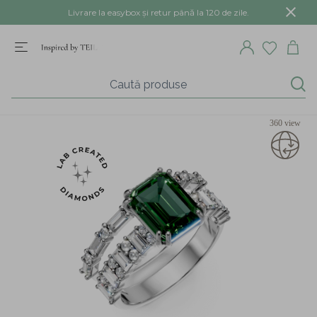
Livrare la easybox și retur până la 120 de zile.
360 view