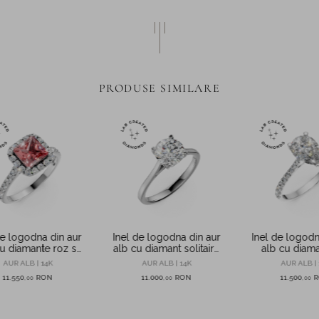
PRODUSE SIMILARE
de logodna din aur
Inel de logodna din aur
Inel de logodn
u diamante roz si
alb cu diamant solitaire
alb cu diam
ore de 1.4ct create
de 1.6ct creat in
1.8ct create in
AUR ALB | 14K
AUR ALB | 14K
AUR ALB | 
in laborator
laborator
11.550
RON
11.000
RON
11.500
,
00
,
00
,
00