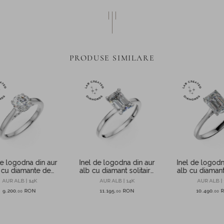
PRODUSE SIMILARE
de logodna din aur
Inel de logodna din aur
Inel de logodn
 cu diamante de
alb cu diamant solitaire
alb cu diamant 
.14ct create in
de 1.5ct creat in
de 1.6ct cr
AUR ALB | 14K
AUR ALB | 14K
AUR ALB | 
laborator
laborator
laborator ta
9.200
RON
11.195
RON
10.490
,
00
,
00
,
00
emera