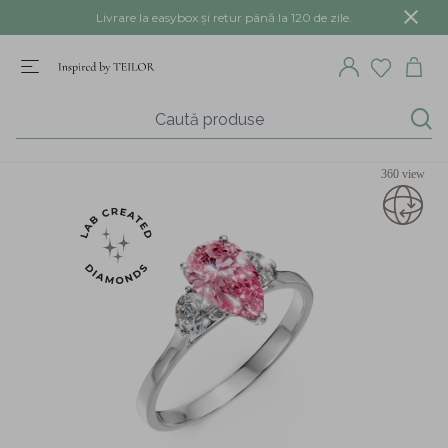
Livrare la easybox și retur până la 120 de zile.
360 view