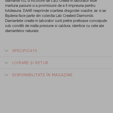
diamante roz si incolore de 1.4ct create in laborator este
marturia pasiunii si a promisiunii de a fi impreuna pentru
totdeauna. DAAR reaprinde scanteia dragostei voastre, iar si iar.
Bijuteria face parte din colectia Lab Created Diamonds.
Diamantele create in laborator sunt pietre pretioase concepute
sub conditii de inalta presiune si caldura, identice cu cele ale
diamantelor naturale.
SPECIFICAȚII
LIVRARE ȘI RETUR
DISPONIBILITATE ÎN MAGAZINE