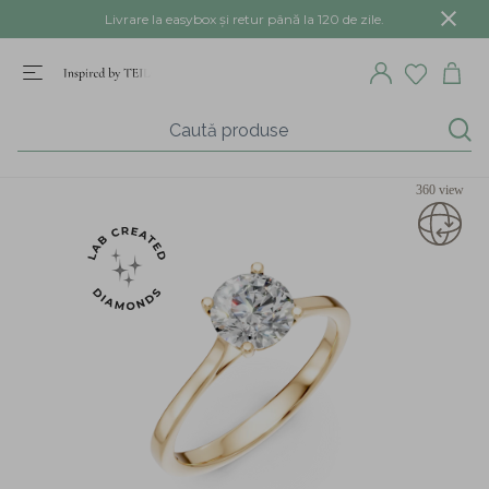
Livrare la easybox și retur până la 120 de zile.
360 view