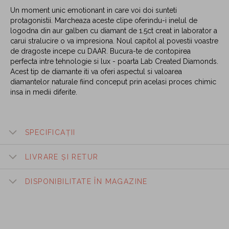
Un moment unic emotionant in care voi doi sunteti
protagonistii. Marcheaza aceste clipe oferindu-i inelul de
logodna din aur galben cu diamant de 1.5ct creat in laborator a
carui stralucire o va impresiona. Noul capitol al povestii voastre
de dragoste incepe cu DAAR. Bucura-te de contopirea
perfecta intre tehnologie si lux - poarta Lab Created Diamonds.
Acest tip de diamante iti va oferi aspectul si valoarea
diamantelor naturale fiind conceput prin acelasi proces chimic
insa in medii diferite.
SPECIFICAȚII
LIVRARE ȘI RETUR
DISPONIBILITATE ÎN MAGAZINE