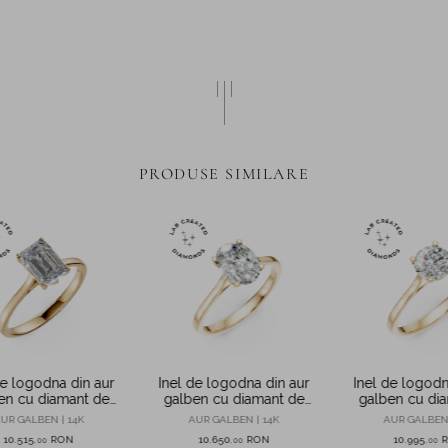
PRODUSE SIMILARE
de logodna din aur
Inel de logodna din aur
Inel de logodn
en cu diamant de
galben cu diamant de
galben cu di
 creat in laborator
1.5ct creat in laborator
1.6ct creat in 
UR GALBEN | 14K
AUR GALBEN | 14K
AUR GALBEN 
10.515
RON
10.650
RON
10.995
,
00
,
00
,
00