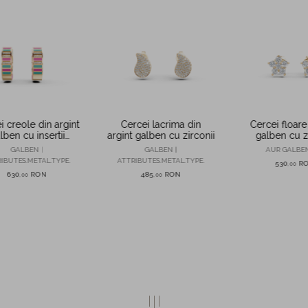
i creole din argint
Cercei lacrima din
Cercei floare
lben cu insertii
argint galben cu zirconii
galben cu z
orate si zirconii
GALBEN |
GALBEN |
AUR GALBEN
IBUTES.METAL.TYPE.
ATTRIBUTES.METAL.TYPE.
530
R
,
00
630
RON
485
RON
,
00
,
00