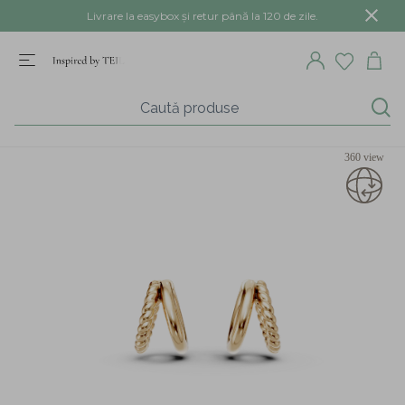
Livrare la easybox și retur până la 120 de zile.
360 view