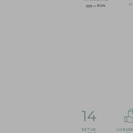
L.TYPE.
ATTRIBUTES.METAL.TYPE.
AT
555
RON
,
00
N
480
RON
,
00
14
RETUR
LIVRAR