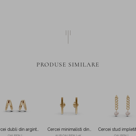
PRODUSE SIMILARE
cei dubli din argint
Cercei minimalisti din
Cercei stud impletit
galben
aur galben
argint galben cu p
GALBEN |
AUR GALBEN | 9K
GALBEN |