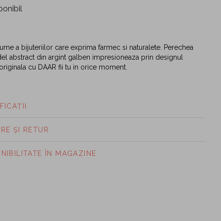
ponibil
me a bijuteriilor care exprima farmec si naturalete. Perechea
l abstract din argint galben impresioneaza prin designul
 originala cu DAAR fii tu in orice moment.
FICAȚII
ARE ȘI RETUR
ONIBILITATE ÎN MAGAZINE