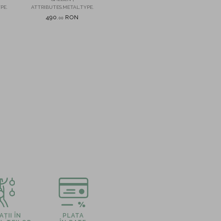
p
PE.
ATTRIBUTES.METAL.TYPE.
470
RON
,
00
490
RON
,
00
ȚII ÎN
PLATA