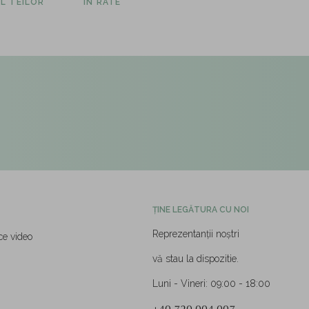
L TEILOR
ÎN RATE
ȚINE LEGĂTURA CU NOI
Reprezentanții noștri
ce video
vă stau la dispozitie.
Luni - Vineri: 09:00 - 18:00