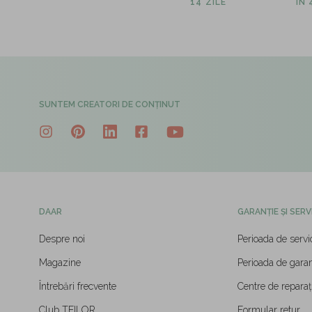
14 ZILE
ÎN
SUNTEM CREATORI DE CONȚINUT
DAAR
GARANȚIE ȘI SERV
Despre noi
Perioada de servi
Magazine
Perioada de garan
Întrebări frecvente
Centre de reparați
Club TEILOR
Formular retur