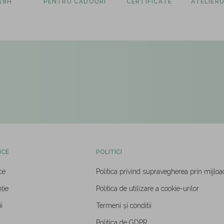
 48H
PENTRU CADOURI
CERTIFICATE
ATELIERU
ICE
POLITICI
ce
Politica privind supravegherea prin mijloa
ție
Politica de utilizare a cookie-urilor
i
Termeni și conditii
Politica de GDPR