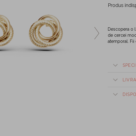
Produs indis
Descopera o lu
de cercei mode
atemporal. Fii
SPECI
LIVR
DISP