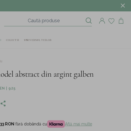
I
COLECTII
UNIVERSUL TEILOR
82
odel abstract din argint galben
N | 925
,33 RON
fără dobândă cu
Află mai multe