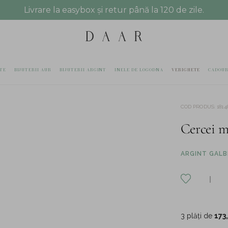
Livrare la easybox și retur până la 120 de zile.
TE
BIJUTERII AUR
BIJUTERII ARGINT
INELE DE LOGODNA
VERIGHETE
CADOUR
COD PRODUS
:
1814
Cercei m
ARGINT GALBE
3 plăți de
173