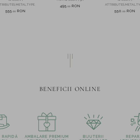
de cultura
TRIBUTES.METAL.TYPE.
ATTRIBUTES.METAL.TY
495
RON
,
00
555
RON
550
RON
,
00
,
00
BENEFICII ONLINE
E RAPIDĂ
AMBALARE PREMIUM
BIJUTERII
REPARA