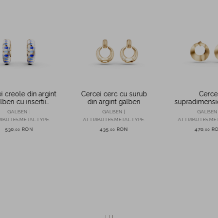
i creole din argint
Cercei cerc cu surub
Cerce
lben cu insertii
din argint galben
supradimensio
albastre
argint ga
GALBEN |
GALBEN |
GALBEN 
IBUTES.METAL.TYPE.
ATTRIBUTES.METAL.TYPE.
ATTRIBUTES.MET
530
RON
435
RON
470
R
,
00
,
00
,
00