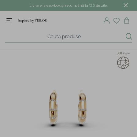
Livrare la easybox și retur până la 120 de zile.
360 view