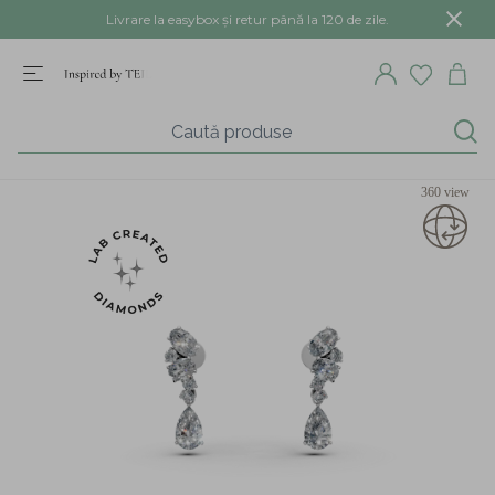
Livrare la easybox și retur până la 120 de zile.
360 view