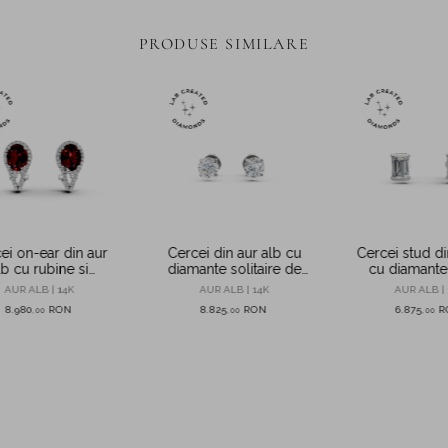
PRODUSE SIMILARE
ei on-ear din aur
Cercei din aur alb cu
Cercei stud di
lb cu rubine si
diamante solitaire de
cu diamante
te de 5.1ct create
1.54ct create in
create in la
AUR ALB | 14K
AUR ALB | 14K
AUR ALB | 
in laborator
laborator
8.980
RON
8.825
RON
6.875
R
,
00
,
00
,
00