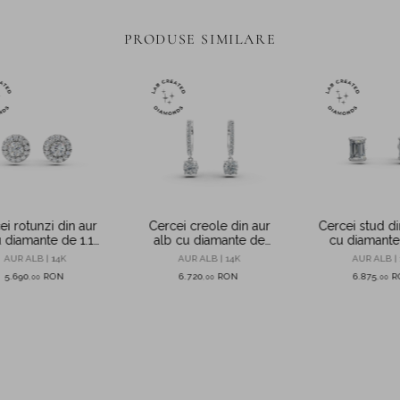
PRODUSE SIMILARE
ei rotunzi din aur
Cercei creole din aur
Cercei stud di
u diamante de 1.1ct
alb cu diamante de
cu diamante
ate in laborator
1.08ct create in
create in la
AUR ALB | 14K
AUR ALB | 14K
AUR ALB | 
laborator
5.690
RON
6.720
RON
6.875
R
,
00
,
00
,
00