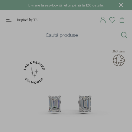
Livrare la easybox și retur până la 120 de zile.
360 view