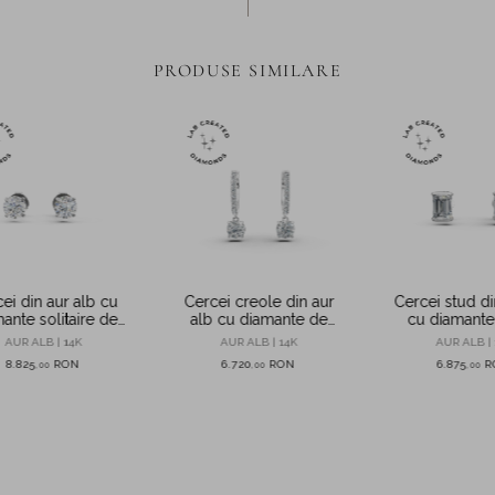
PRODUSE SIMILARE
ei din aur alb cu
Cercei creole din aur
Cercei stud di
ante solitaire de
alb cu diamante de
cu diamante
.54ct create in
1.08ct create in
create in la
AUR ALB | 14K
AUR ALB | 14K
AUR ALB | 
laborator
laborator
8.825
RON
6.720
RON
6.875
R
,
00
,
00
,
00