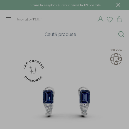
Livrare la easybox și retur până la 120 de zile.
360 view