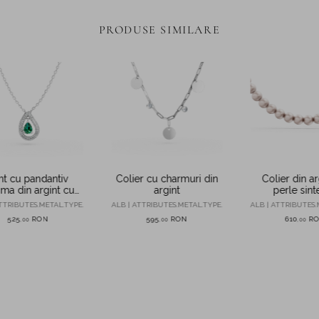
PRODUSE SIMILARE
Colier cu charmuri din
nt cu pandantiv
Colier din ar
argint
ima din argint cu
perle sint
irconii verzi si
ALB | ATTRIBUTES.METAL.TYPE.
TTRIBUTES.METAL.TYPE.
ALB | ATTRIBUTES.
transparente
595
RON
525
RON
610
R
,
00
,
00
,
00