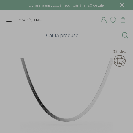
Livrare la easybox și retur până la 120 de zile.
360 view