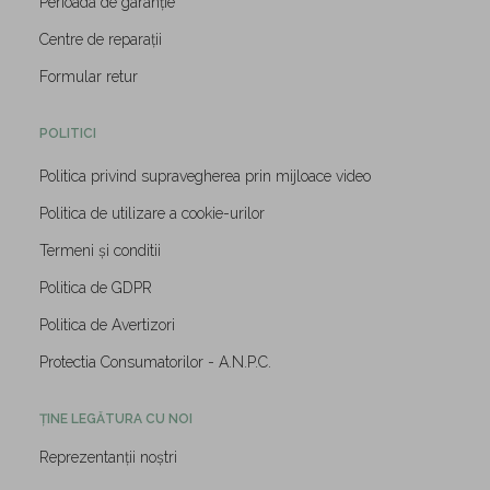
Perioada de garanție
Centre de reparații
Formular retur
POLITICI
Politica privind supravegherea prin mijloace video
Politica de utilizare a cookie-urilor
Termeni și conditii
Politica de GDPR
Politica de Avertizori
Protectia Consumatorilor - A.N.P.C.
ȚINE LEGĂTURA CU NOI
Reprezentanții noștri