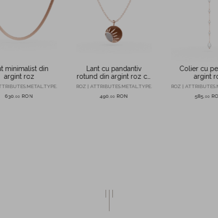
t minimalist din
Colier cu pe
Lant cu pandantiv
argint roz
argint r
rotund din argint roz cu
detaliu solar
TTRIBUTES.METAL.TYPE.
ROZ | ATTRIBUTES.
ROZ | ATTRIBUTES.METAL.TYPE.
630
RON
585
R
490
RON
,
00
,
00
,
00