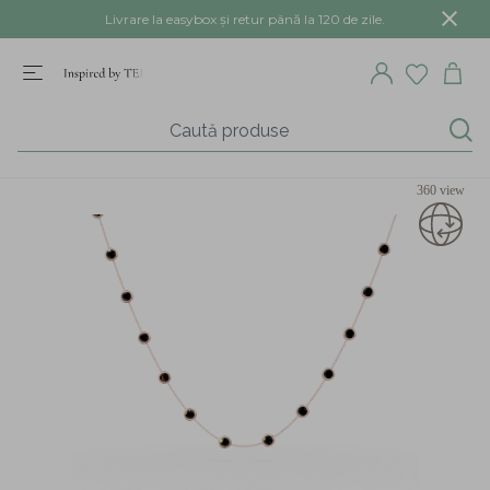
Livrare la easybox și retur până la 120 de zile.
360 view