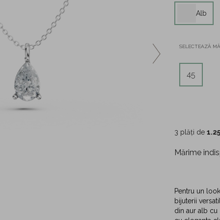
Alb
SELECTEAZĂ M
45
3 plăți de
1.2
Mărime indis
Pentru un loo
bijuterii versa
din aur alb cu