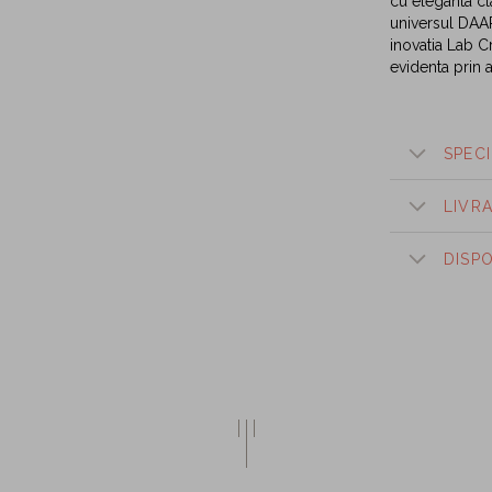
cu eleganta cl
universul DAAR 
inovatia Lab C
evidenta prin a
SPECI
LIVR
DISP