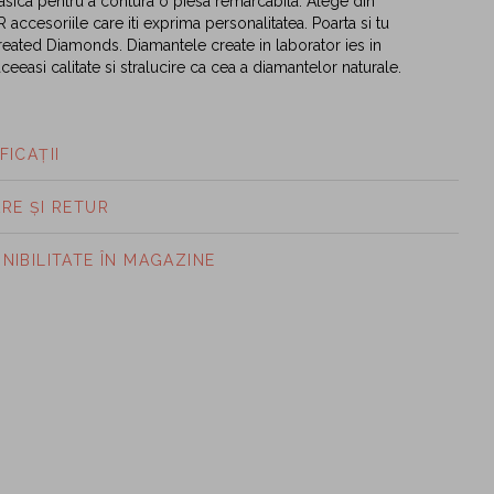
asica pentru a contura o piesa remarcabila. Alege din
accesoriile care iti exprima personalitatea. Poarta si tu
reated Diamonds. Diamantele create in laborator ies in
ceeasi calitate si stralucire ca cea a diamantelor naturale.
FICAȚII
ARE ȘI RETUR
ONIBILITATE ÎN MAGAZINE