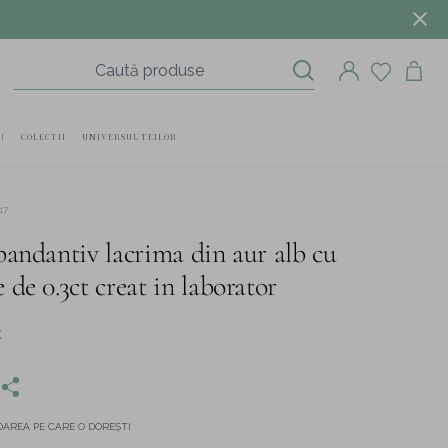
I
COLECTII
UNIVERSUL TEILOR
17
pandantiv lacrima din aur alb cu
de 0.3ct creat in laborator
K
AREA PE CARE O DOREȘTI