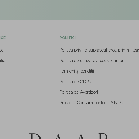
ICE
POLITICI
ce
Politica privind supravegherea prin mijloa
ție
Politica de utilizare a cookie-urilor
i
Termeni și conditii
Politica de GDPR
Politica de Avertizori
Protectia Consumatorilor - A.N.P.C.