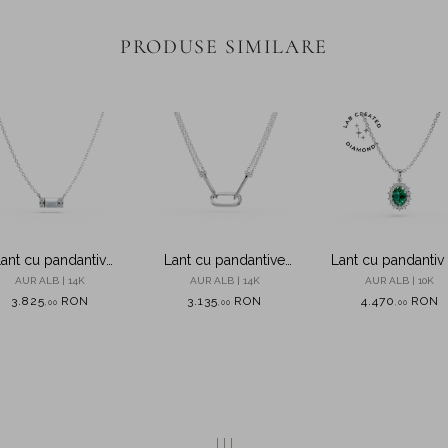
PRODUSE SIMILARE
ant cu pandantiv
Lant cu pandantive
Lant cu pandantiv
ometric din aur alb
geometrice din aur alb
aur alb cu smarald
AUR ALB | 14K
AUR ALB | 14K
AUR ALB | 10K
 diamante de 0.2ct
diamante de 1.62
3.825
RON
3.135
RON
4.470
RON
,
00
,
00
,
00
create in laborat