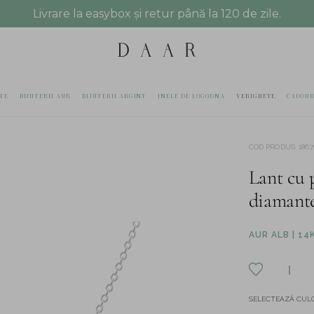
Livrare la easybox și retur până la 120 de zile.
TE
BIJUTERII AUR
BIJUTERII ARGINT
INELE DE LOGODNA
VERIGHETE
CADOUR
COD PRODUS
:
1867
Lant cu 
diamante 
AUR ALB | 14
SELECTEAZĂ CULO