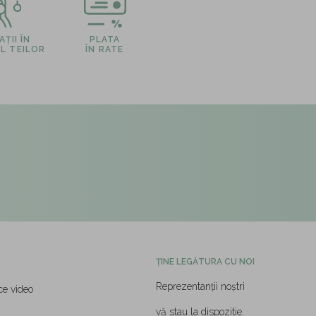
ȚII ÎN
PLATA
L TEILOR
ÎN RATE
ȚINE LEGĂTURA CU NOI
Reprezentanții noștri
ce video
vă stau la dispozitie.