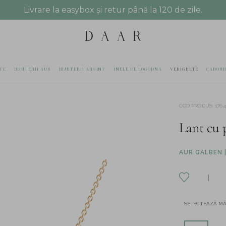
Livrare la easybox și retur până la 120 de zile.
TE
BIJUTERII AUR
BIJUTERII ARGINT
INELE DE LOGODNA
VERIGHETE
CADOUR
COD PRODUS
:
176
Lant cu 
AUR GALBEN |
SELECTEAZĂ M