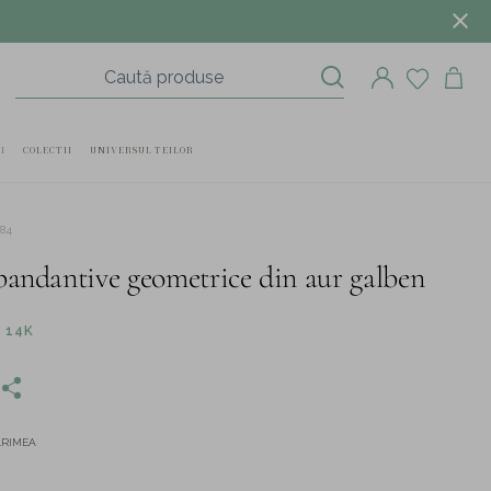
I
COLECTII
UNIVERSUL TEILOR
484
pandantive geometrice din aur galben
 14K
ĂRIMEA