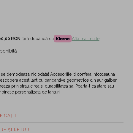
20,00 RON
fără dobândă cu
Află mai multe
ponibilă
nu se demodeaza niciodata! Accesoriile iti confera intotdeauna
Descopera acest lant cu pandantive geometrice din aur galben
aza prin stralucirea si durabilitatea sa. Poarta-l ca atare sau
inatie personalizata de lanturi.
FICAȚII
ARE ȘI RETUR