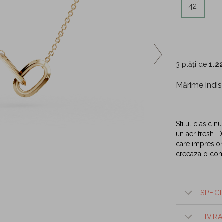
42
3 plăți de
1.2
Mărime indis
Stilul clasic 
un aer fresh. 
care impresione
creeaza o comb
SPECI
LIVR