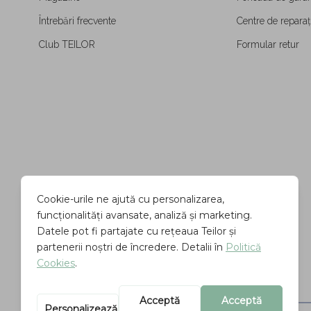
Întrebări frecvente
Centre de reparați
Club TEILOR
Formular retur