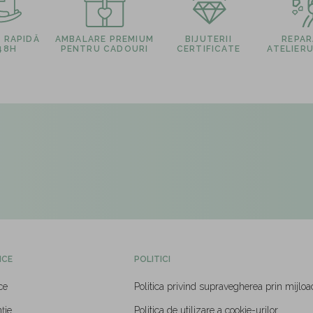
E RAPIDĂ
AMBALARE PREMIUM
BIJUTERII
REPARA
 48H
PENTRU CADOURI
CERTIFICATE
ATELIERU
ICE
POLITICI
ce
Politica privind supravegherea prin mijloa
ție
Politica de utilizare a cookie-urilor