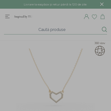
Livrare la easybox și retur până la 120 de zile.
360 view