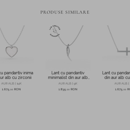
PRODUSE SIMILARE
cu pandantiv inima
Lant cu pandantiv
Lant cu pandan
ur alb cu zirconii
minimalist din aur alb
din aur alb cu
cu diamante de 0.05ct
AUR ALB | 14K
AUR ALB | 9K
AUR ALB | 
create in laborator
1.675
RON
1.835
RON
1.675
R
,
00
,
00
,
00