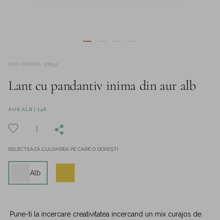
COD PRODUS
:
178951
Lant cu pandantiv inima din aur alb
AUR ALB | 14K
SELECTEAZĂ CULOAREA PE CARE O DOREȘTI
Alb
Pune-ti la incercare creativitatea incercand un mix curajos de