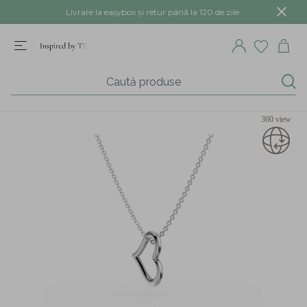
Livrare la easybox și retur până la 120 de zile.
360 view