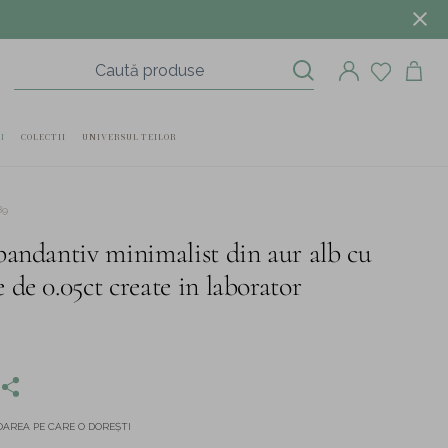
I
COLECTII
UNIVERSUL TEILOR
89
pandantiv minimalist din aur alb cu
 de 0.05ct create in laborator
AREA PE CARE O DOREȘTI