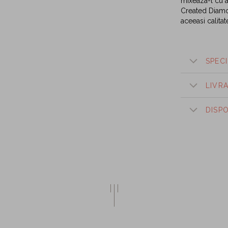
mixeaza-l cu a
Created Diamon
aceeasi calitat
SPECI
LIVR
DISP