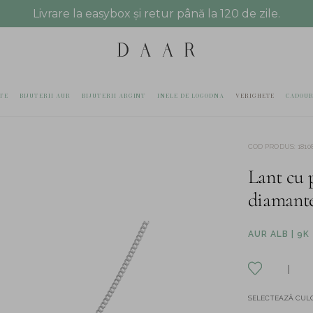
Livrare la easybox și retur până la 120 de zile.
TE
BIJUTERII AUR
BIJUTERII ARGINT
INELE DE LOGODNA
VERIGHETE
CADOUR
COD PRODUS
:
1810
Lant cu 
diamante
AUR ALB | 9K
SELECTEAZĂ CULO