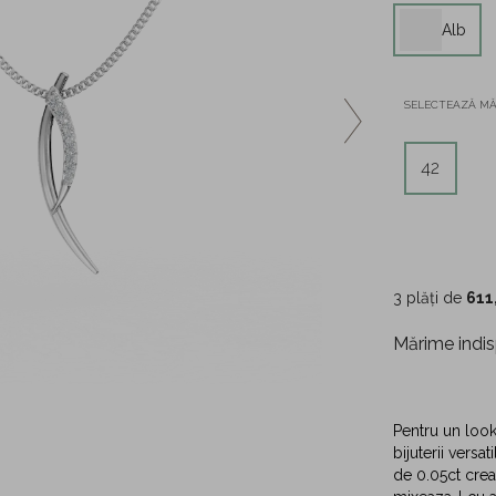
Alb
SELECTEAZĂ M
42
3 plăți de
611
Mărime indis
Pentru un loo
bijuterii versa
de 0.05ct crea