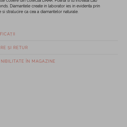
lte coliere din colectia DAAR. Poarta si tu inovatia Lab
ds. Diamantele create in laborator ies in evidenta prin
e si stralucire ca cea a diamantelor naturale.
FICAȚII
ARE ȘI RETUR
ONIBILITATE ÎN MAGAZINE