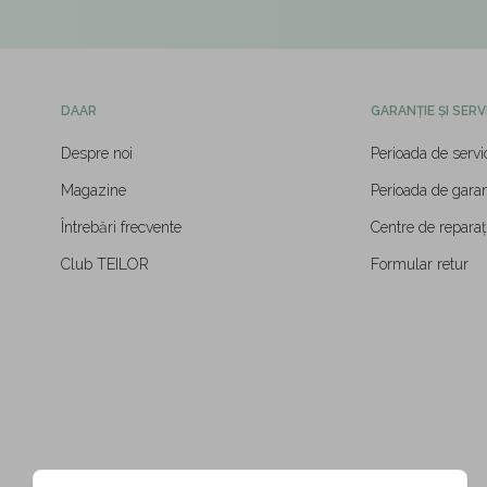
DAAR
GARANȚIE ȘI SERV
Despre noi
Perioada de servi
Magazine
Perioada de garan
Întrebări frecvente
Centre de reparați
Club TEILOR
Formular retur