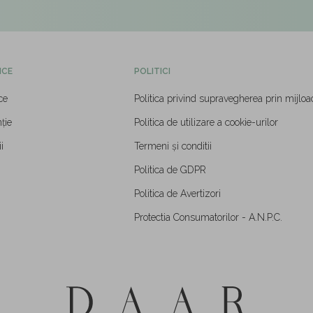
ICE
POLITICI
ce
Politica privind supravegherea prin mijloa
ție
Politica de utilizare a cookie-urilor
i
Termeni și conditii
Politica de GDPR
Politica de Avertizori
Protectia Consumatorilor - A.N.P.C.