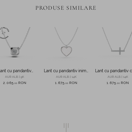
PRODUSE SIMILARE
ant cu pandantiv
Lant cu pandantiv inima
Lant cu pandantiv 
ometric din aur alb
din aur alb cu zirconii
din aur alb cu zirc
AUR ALB | 9K
AUR ALB | 14K
AUR ALB | 14K
diamante de 0.03ct
2.065
RON
1.675
RON
1.675
RON
,
00
,
00
,
00
reate in laborator