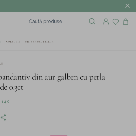
I
COLECTII
UNIVERSUL TEILOR
08
pandantiv din aur galben cu perla
de 0.3ct
 14K