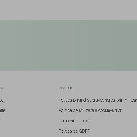
ICE
POLITICI
ce
Politica privind supravegherea prin mijloa
ție
Politica de utilizare a cookie-urilor
i
Termeni și conditii
Politica de GDPR