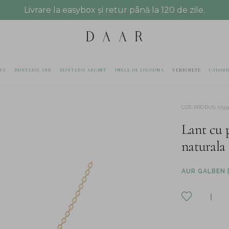
Livrare la easybox și retur până la 120 de zile.
TE
BIJUTERII AUR
BIJUTERII ARGINT
INELE DE LOGODNA
VERIGHETE
CADOUR
COD PRODUS
:
1795
Lant cu 
naturala 
AUR GALBEN |