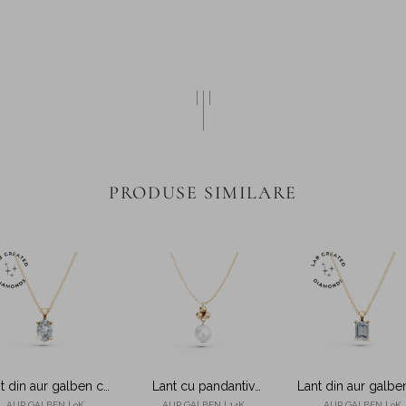
PRODUSE SIMILARE
t din aur galben cu
Lant cu pandantiv
Lant din aur galbe
ndantiv cu diamant
geometric din aur
pandantiv cu diam
AUR GALBEN | 9K
AUR GALBEN | 14K
AUR GALBEN | 9K