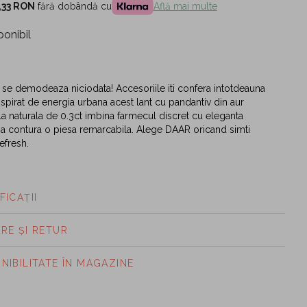
,33 RON
fără dobândă cu
Află mai multe
ponibil
nu se demodeaza niciodata! Accesoriile iti confera intotdeauna
Inspirat de energia urbana acest lant cu pandantiv din aur
a naturala de 0.3ct imbina farmecul discret cu eleganta
 a contura o piesa remarcabila. Alege DAAR oricand simti
efresh.
FICAȚII
ARE ȘI RETUR
ONIBILITATE ÎN MAGAZINE