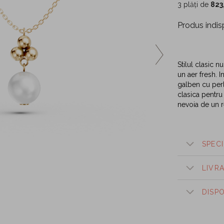
3 plăți de
823
Produs indis
Stilul clasic 
un aer fresh. 
galben cu perl
clasica pentru
nevoia de un r
SPECI
LIVR
DISP