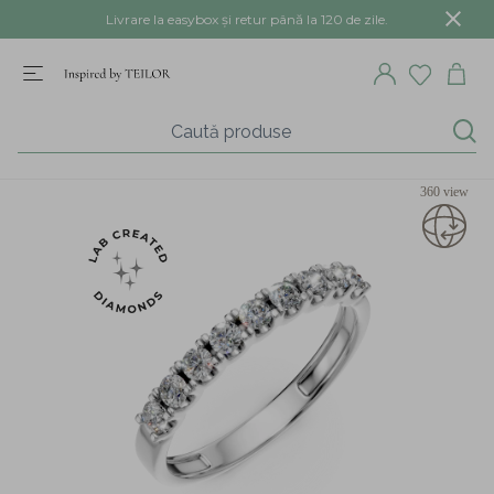
Livrare la easybox și retur până la 120 de zile.
360 view