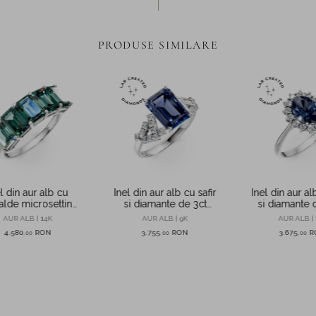
PRODUSE SIMILARE
l din aur alb cu
Inel din aur alb cu safir
Inel din aur al
alde microsetting
si diamante de 3ct
si diamante 
 2.9ct create in
create in laborator
create in la
AUR ALB | 14K
AUR ALB | 9K
AUR ALB | 
laborator
4.580
RON
3.755
RON
3.675
R
,
00
,
00
,
00