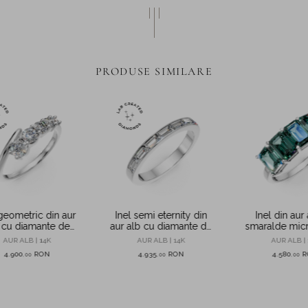
PRODUSE SIMILARE
 geometric din aur
Inel semi eternity din
Inel din aur
 cu diamante de
aur alb cu diamante de
smaralde micr
create in laborator
0.6ct create in laborator
de 2.9ct cre
AUR ALB | 14K
AUR ALB | 14K
AUR ALB | 
laborat
4.900
RON
4.935
RON
4.580
R
,
00
,
00
,
00