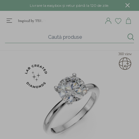
Livrare la easybox și retur până la 120 de zile.
360 view