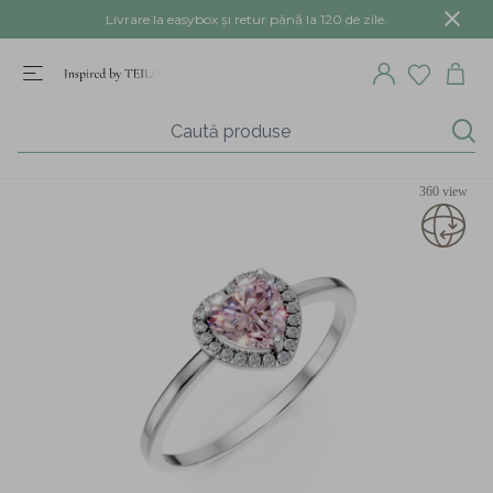
Livrare la easybox și retur până la 120 de zile.
360 view