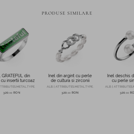
PRODUSE SIMILARE
l GRATEFUL din
Inel din argint cu perle
Inel deschis d
 cu insertii turcoaz
de cultura si zirconii
cu perle sin
TTRIBUTES.METAL.TYPE.
ALB | ATTRIBUTES.METAL.TYPE.
ALB | ATTRIBUTES.
320
RON
320
RON
320
R
,
00
,
00
,
00