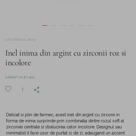
COD PRODUS
:
201723
Inel inima din argint cu zirconii roz si
incolore
ARGINT ALB | 925
Delicat si plin de farmec, acest inel din argint cu zirconii in
forma de inima surprinde prin combinatia dintre rozul soft al
zirconiei centrale si stralucirea celor incolore. Designul sau
minimalist il face usor de purtat zi de zi, adaugand un accent