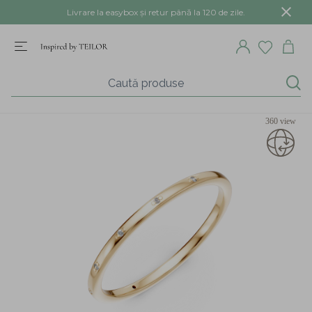
Livrare la easybox și retur până la 120 de zile.
360 view