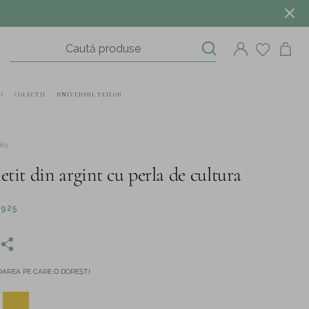
I
COLECTII
UNIVERSUL TEILOR
983
etit din argint cu perla de cultura
 925
AREA PE CARE O DOREȘTI