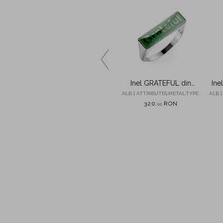
rgint cu
Inel din argint cu
Inel GRATEFUL din
Ine
zirconii albe si albastre
argint cu insertii turcoaz
de
ETAL.TYPE.
ALB | ATTRIBUTES.METAL.TYPE.
ALB | ATTRIBUTES.METAL.TYPE.
ALB |
N
360
RON
320
RON
,
00
,
00