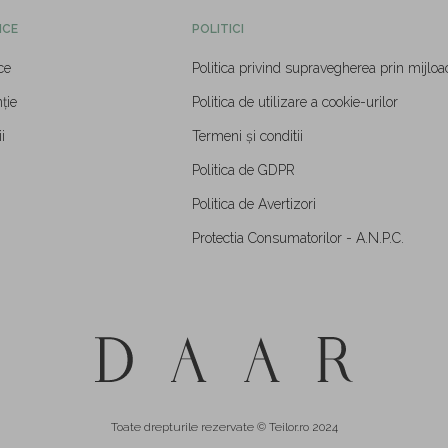
ICE
POLITICI
ce
Politica privind supravegherea prin mijloa
ție
Politica de utilizare a cookie-urilor
i
Termeni și conditii
Politica de GDPR
Politica de Avertizori
Protectia Consumatorilor - A.N.P.C.
Toate drepturile rezervate © Teilor.ro 2024