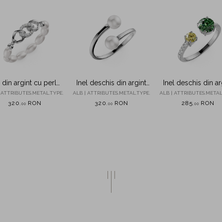
l din argint cu perle
Inel deschis din argint
Inel deschis din ar
 cultura si zirconii
cu perle sintetice
cu zirconii
 ATTRIBUTES.METAL.TYPE.
ALB | ATTRIBUTES.METAL.TYPE.
ALB | ATTRIBUTES.METAL
320
RON
320
RON
285
RON
,
00
,
00
,
00