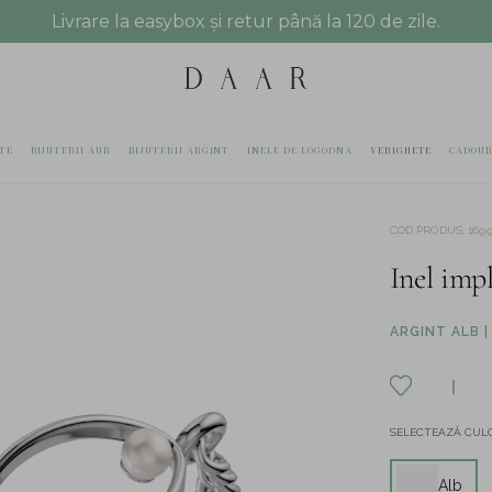
Livrare la easybox și retur până la 120 de zile.
TE
BIJUTERII AUR
BIJUTERII ARGINT
INELE DE LOGODNA
VERIGHETE
CADOUR
COD PRODUS
:
169
Inel impl
ARGINT ALB |
SELECTEAZĂ CULO
Alb