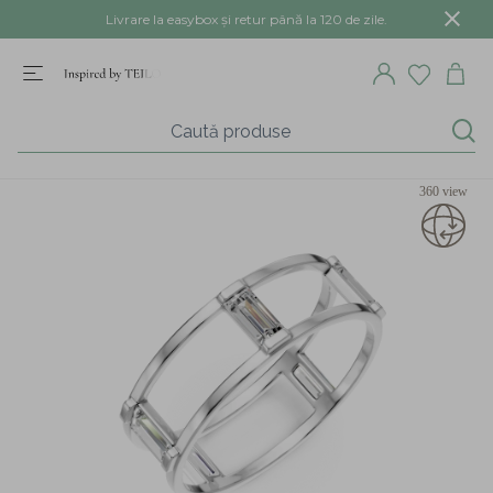
Livrare la easybox și retur până la 120 de zile.
360 view