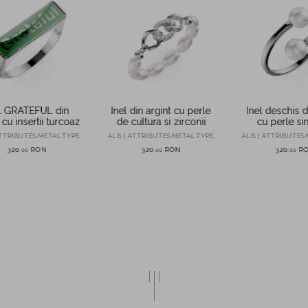
l GRATEFUL din
Inel din argint cu perle
Inel deschis d
 cu insertii turcoaz
de cultura si zirconii
cu perle sin
TTRIBUTES.METAL.TYPE.
ALB | ATTRIBUTES.METAL.TYPE.
ALB | ATTRIBUTES.
320
RON
320
RON
320
R
,
00
,
00
,
00