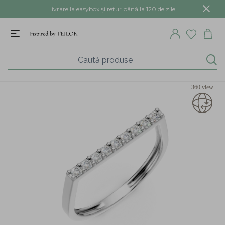
Livrare la easybox și retur până la 120 de zile.
360 view