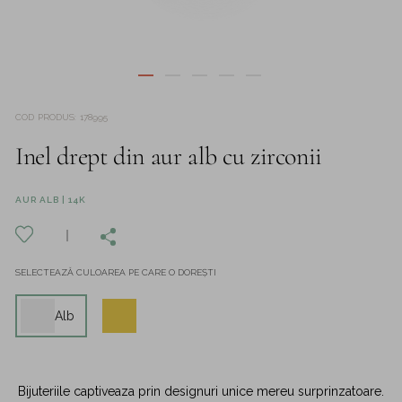
COD PRODUS
:
178995
Inel drept din aur alb cu zirconii
AUR ALB | 14K
SELECTEAZĂ CULOAREA PE CARE O DOREȘTI
Alb
Bijuteriile captiveaza prin designuri unice mereu surprinzatoare.