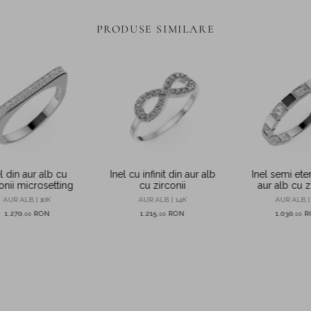
PRODUSE SIMILARE
l din aur alb cu
Inel semi eter
Inel cu infinit din aur alb
onii microsetting
aur alb cu z
cu zirconii
AUR ALB | 10K
AUR ALB |
AUR ALB | 14K
1.270
RON
1.030
R
1.215
RON
,
00
,
00
,
00