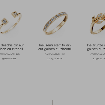
l deschis din aur
Inel semi eternity din
Inel frunze 
lben cu zirconii
aur galben cu zirconii
galben cu z
UR GALBEN | 14K
AUR GALBEN | 9K
AUR GALBEN
970
RON
1.075
RON
1.030
R
,
00
,
00
,
00