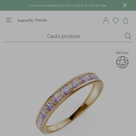
Livrare la easybox și retur până la 120 de zile.
360 view