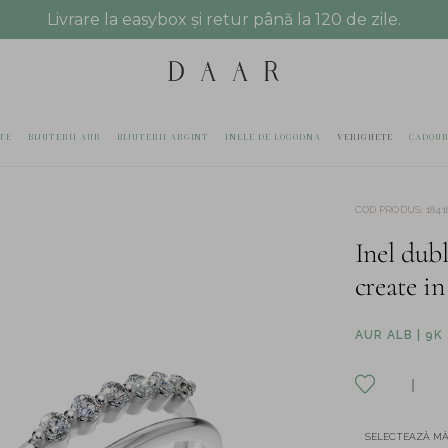
Livrare la easybox și retur până la 120 de zile.
TE
BIJUTERII AUR
BIJUTERII ARGINT
INELE DE LOGODNA
VERIGHETE
CADOUR
COD PRODUS
:
1841
Inel dub
create in
AUR ALB | 9K
SELECTEAZĂ M