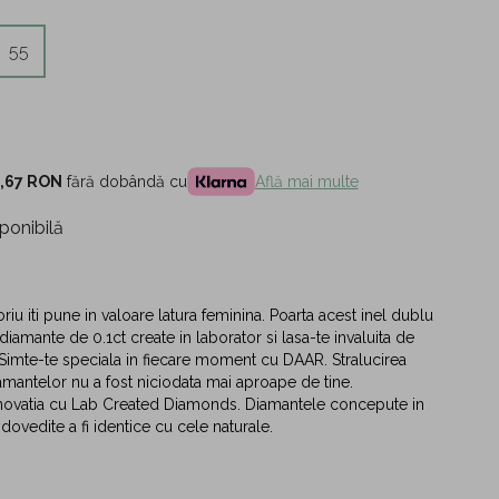
55
,67 RON
fără dobândă cu
Află mai multe
ponibilă
iu iti pune in valoare latura feminina. Poarta acest inel dublu
diamante de 0.1ct create in laborator si lasa-te invaluita de
. Simte-te speciala in fiecare moment cu DAAR. Stralucirea
iamantelor nu a fost niciodata mai aproape de tine.
inovatia cu Lab Created Diamonds. Diamantele concepute in
dovedite a fi identice cu cele naturale.