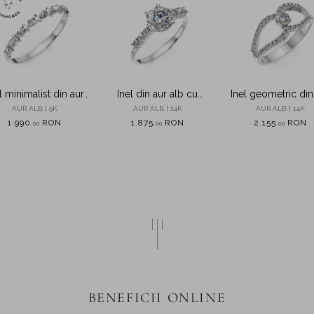
l minimalist din aur
Inel din aur alb cu
Inel geometric din
lb cu diamante de
zirconii
alb cu zirconii
AUR ALB | 9K
AUR ALB | 14K
AUR ALB | 14K
0.14ct create in
1.990
RON
1.875
RON
2.155
RON
,
00
,
00
,
00
laborator
BENEFICII ONLINE