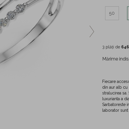
50
3 plăți de
646
Mărime indis
Fiecare accesor
din aur alb cu 
stralucirea sa
luxurianta a d
Sarbatoreste 
laborator sunt 