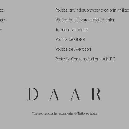
ce
Politica privind supravegherea prin mijloa
ție
Politica de utilizare a cookie-urilor
i
Termeni și conditii
Politica de GDPR
Politica de Avertizori
Protectia Consumatorilor - A.N.P.C.
Toate drepturile rezervate © Teilor.ro 2024