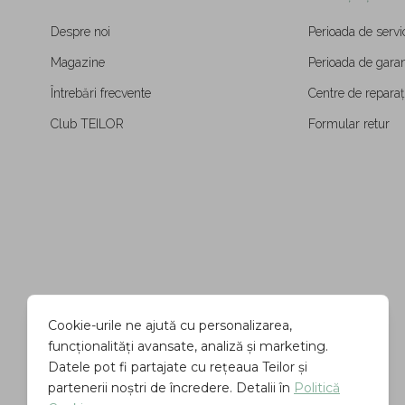
Despre noi
Perioada de servi
Magazine
Perioada de garan
Întrebări frecvente
Centre de reparați
Club TEILOR
Formular retur