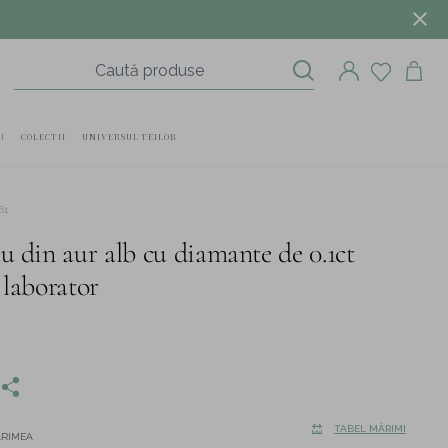
I
COLECTII
UNIVERSUL TEILOR
61
lu din aur alb cu diamante de 0.1ct
 laborator
TABEL MĂRIMI
ĂRIMEA