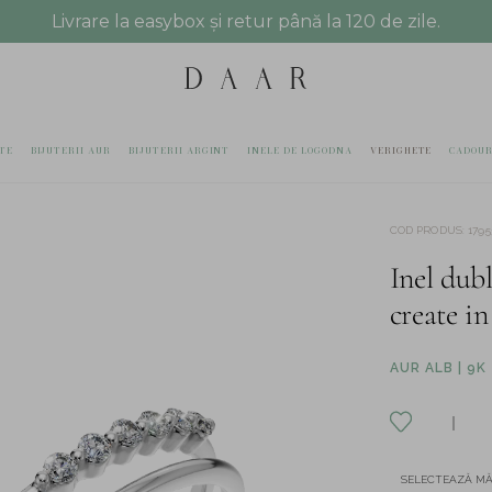
Livrare la easybox și retur până la 120 de zile.
TE
BIJUTERII AUR
BIJUTERII ARGINT
INELE DE LOGODNA
VERIGHETE
CADOUR
COD PRODUS
:
1795
Inel dub
create in
AUR ALB | 9K
SELECTEAZĂ M