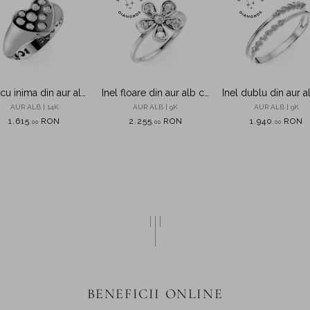
 cu inima din aur alb
Inel floare din aur alb cu
Inel dublu din aur a
cu zirconii
diamante de 0.2ct
diamante de 0.1
AUR ALB | 14K
AUR ALB | 9K
AUR ALB | 9K
create in laborator
create in laborat
1.615
RON
2.255
RON
1.940
RON
,
00
,
00
,
00
BENEFICII ONLINE