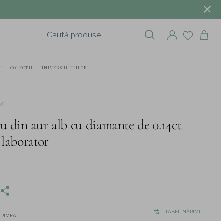
I
COLECTII
UNIVERSUL TEILOR
30
lu din aur alb cu diamante de 0.14ct
 laborator
TABEL MĂRIMI
ĂRIMEA