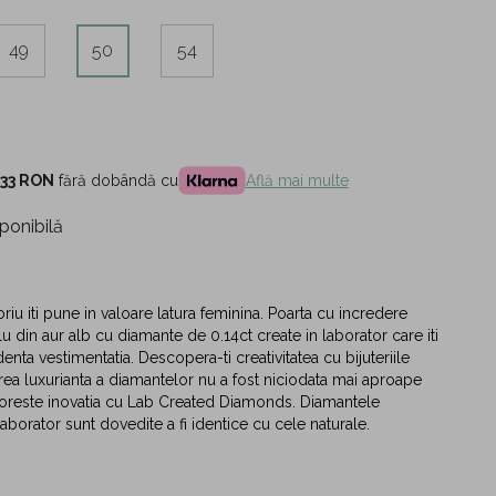
49
50
54
,33 RON
fără dobândă cu
Află mai multe
ponibilă
riu iti pune in valoare latura feminina. Poarta cu incredere
u din aur alb cu diamante de 0.14ct create in laborator care iti
enta vestimentatia. Descopera-ti creativitatea cu bijuteriile
rea luxurianta a diamantelor nu a fost niciodata mai aproape
toreste inovatia cu Lab Created Diamonds. Diamantele
aborator sunt dovedite a fi identice cu cele naturale.