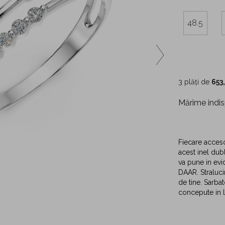
48.5
3 plăți de
653
Mărime indis
Fiecare acceso
acest inel dubl
va pune in evid
DAAR. Straluci
de tine. Sarba
concepute in l