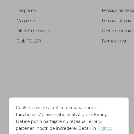
Despre noi
Perioada de servi
Magazine
Perioada de garan
Întrebări frecvente
Centre de reparați
Club TEILOR
Formular retur