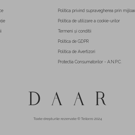
ce
Politica privind supravegherea prin mijloa
ție
Politica de utilizare a cookie-urilor
i
Termeni și conditii
Politica de GDPR
Politica de Avertizori
Protectia Consumatorilor - A.N.P.C.
Toate drepturile rezervate © Teilor.ro 2024