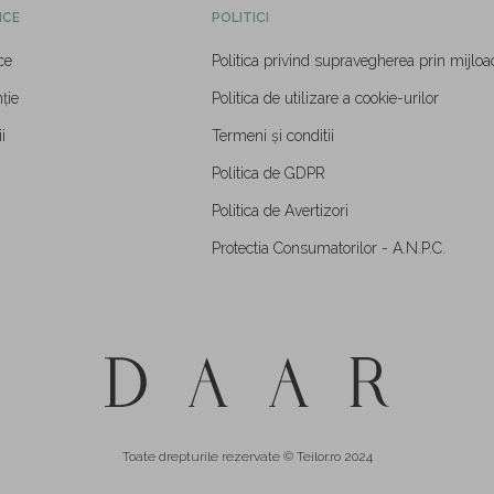
ICE
POLITICI
ce
Politica privind supravegherea prin mijloa
ție
Politica de utilizare a cookie-urilor
i
Termeni și conditii
Politica de GDPR
Politica de Avertizori
Protectia Consumatorilor - A.N.P.C.
Toate drepturile rezervate © Teilor.ro 2024