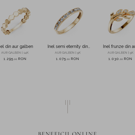
nel din aur galben
Inel semi eternity din
Inel frunze din a
aur galben cu zirconii
galben cu zircon
AUR GALBEN | 14K
AUR GALBEN | 9K
AUR GALBEN | 9K
1.295
RON
1.075
RON
1.030
RON
,
00
,
00
,
00
BENEFICII ONLINE