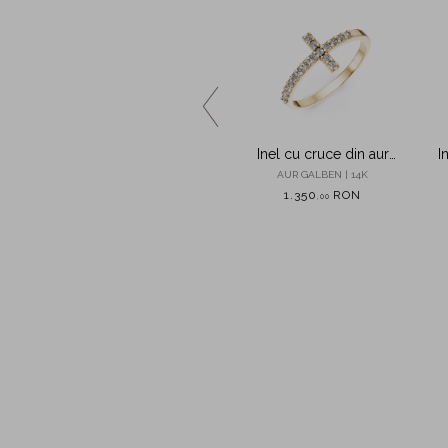
galben
Inel semieternity din aur
Inel cu cruce din aur
I
galben cu zirconii
galben cu zirconii
 14K
AUR GALBEN | 14K
AUR GALBEN | 14K
ON
1.260
RON
1.350
RON
,
00
,
00