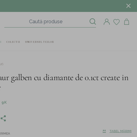
I
COLECTII
UNIVERSUL TEILOR
626
aur galben cu diamante de 0.1ct create in
r
 9K
TABEL MĂRIMI
ĂRIMEA