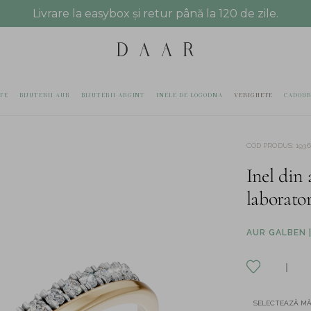
Livrare la easybox și retur până la 120 de zile.
TE
BIJUTERII AUR
BIJUTERII ARGINT
INELE DE LOGODNA
VERIGHETE
CADOUR
COD PRODUS
:
193
Inel din 
laborato
AUR GALBEN |
SELECTEAZĂ M