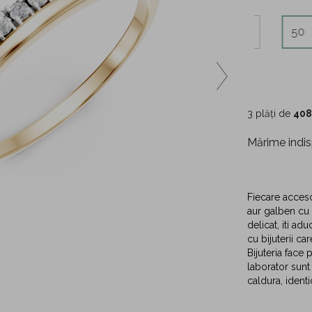
48
49
50
3 plăți de
408
Mărime indis
Fiecare acceso
aur galben cu d
delicat, iti ad
cu bijuterii car
Bijuteria face
laborator sunt
caldura, ident