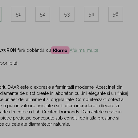
51
52
53
54
56
,33 RON
fără dobândă cu
Află mai multe
ponibilă
riu DAAR este o expresie a feminitatii moderne. Acest inel din
iamante de 0.1ct create in laborator, cu linii elegante si un finisaj
uce un aer de rafinament si originalitate. Completeaza-ti colectia
e iti pun in valoare unicitatea si iti ofera incredere in fiecare zi.
 parte din colectia Lab Created Diamonds. Diamantele create in
 pietre pretioase concepute sub conditii de inalta presiune si
ice cu cele ale diamantelor naturale.