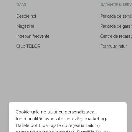
DAAR
GARANȚIE ȘI SERV
Despre noi
Perioada de servi
Magazine
Perioada de garan
Întrebări frecvente
Centre de reparați
Club TEILOR
Formular retur