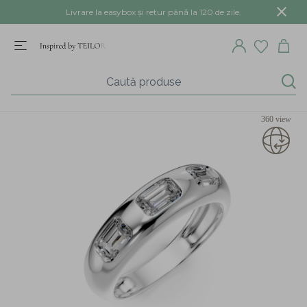
Livrare la easybox și retur până la 120 de zile.
360 view