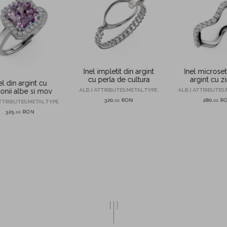
Inel impletit din argint
Inel microset
cu perla de cultura
argint cu zi
el din argint cu
ALB | ATTRIBUTES.METAL.TYPE.
ALB | ATTRIBUTES.
conii albe si mov
320
RON
280
R
,
00
,
00
TTRIBUTES.METAL.TYPE.
325
RON
,
00