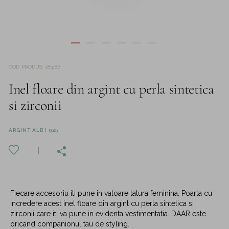
COD PRODUS
:
183182
Inel floare din argint cu perla sintetica
si zirconii
ARGINT ALB | 925
Fiecare accesoriu iti pune in valoare latura feminina. Poarta cu
incredere acest inel floare din argint cu perla sintetica si
zirconii care iti va pune in evidenta vestimentatia. DAAR este
oricand companionul tau de styling.