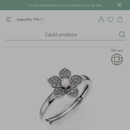
Livrare la easybox și retur până la 120 de zile.
360 view