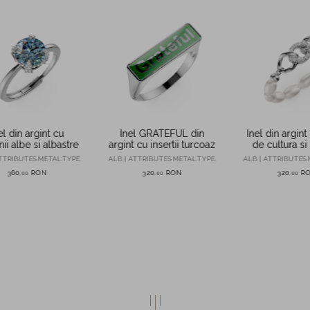
el din argint cu
Inel GRATEFUL din
Inel din argint
nii albe si albastre
argint cu insertii turcoaz
de cultura si 
TTRIBUTES.METAL.TYPE.
ALB | ATTRIBUTES.METAL.TYPE.
ALB | ATTRIBUTES.
360
RON
320
RON
320
R
,
00
,
00
,
00