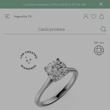
Livrare la easybox și retur până la 120 de zile.
360 view