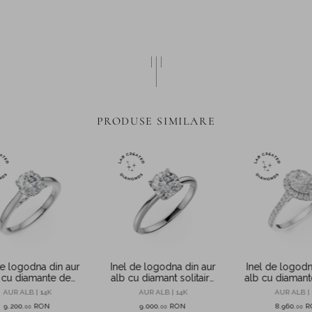
PRODUSE SIMILARE
de logodna din aur
Inel de logodna din aur
Inel de logodn
 cu diamante de
alb cu diamant solitaire
alb cu diamant
.14ct create in
de 1.51ct creat in
create in la
AUR ALB | 14K
AUR ALB | 14K
AUR ALB | 
laborator
laborator
9.200
RON
9.000
RON
8.960
R
,
00
,
00
,
00