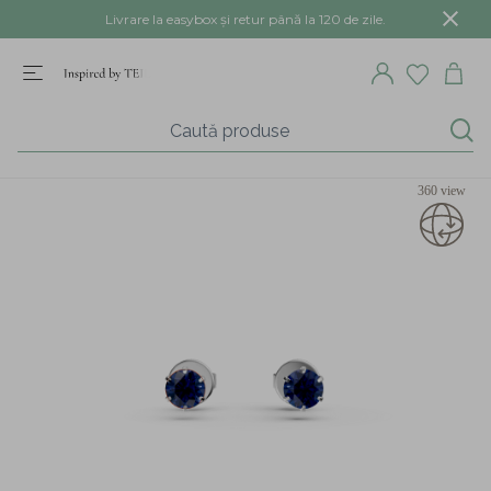
Livrare la easybox și retur până la 120 de zile.
360 view