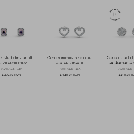
i stud din aur alb
Cercei inimioare din aur
Cercei stud di
u zirconii mov
alb cu zirconii
cu diamante 
create in la
AUR ALB | 14K
AUR ALB | 14K
AUR ALB |
1.210
RON
1.340
RON
1.150
R
,
00
,
00
,
00