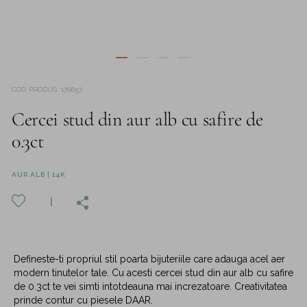
COD PRODUS
:
176657
Cercei stud din aur alb cu safire de
0.3ct
AUR ALB | 14K
Defineste-ti propriul stil poarta bijuteriile care adauga acel aer
modern tinutelor tale. Cu acesti cercei stud din aur alb cu safire
de 0.3ct te vei simti intotdeauna mai increzatoare. Creativitatea
prinde contur cu piesele DAAR.