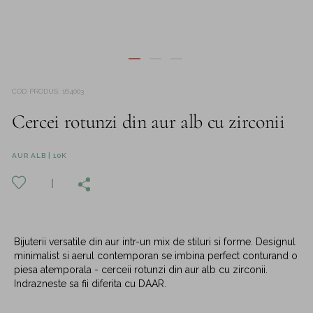
COD PRODUS
:
164003
Cercei rotunzi din aur alb cu zirconii
AUR ALB | 10K
Bijuterii versatile din aur intr-un mix de stiluri si forme. Designul
minimalist si aerul contemporan se imbina perfect conturand o
piesa atemporala - cerceii rotunzi din aur alb cu zirconii.
Indrazneste sa fii diferita cu DAAR.