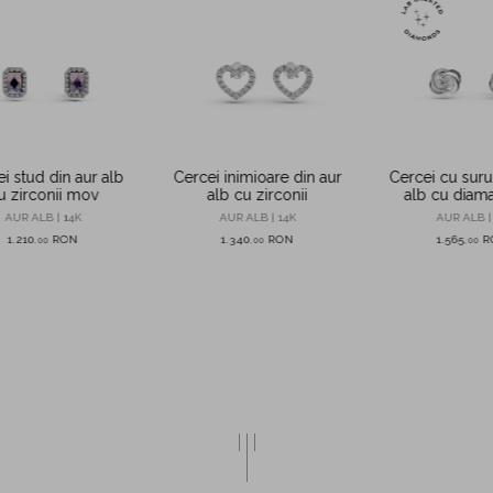
i stud din aur alb
Cercei inimioare din aur
Cercei cu suru
u zirconii mov
alb cu zirconii
alb cu diam
0.09ct crea
AUR ALB | 14K
AUR ALB | 14K
AUR ALB |
laborat
1.210
RON
1.340
RON
1.565
R
,
00
,
00
,
00