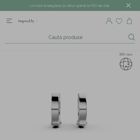
Livrare la easybox și retur până la 120 de zile.
360 view