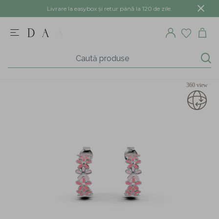
Livrare la easybox și retur până la 120 de zile.
360 view