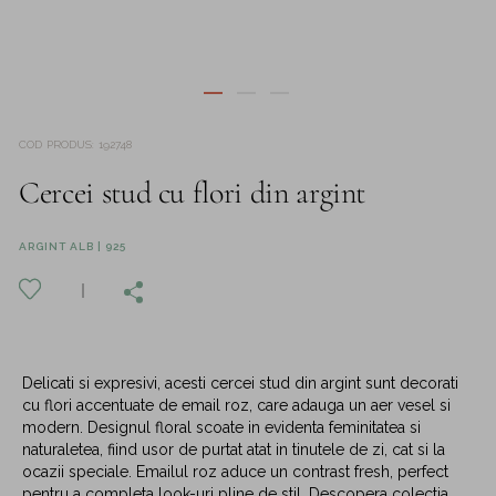
COD PRODUS
:
192748
Cercei stud cu flori din argint
ARGINT ALB | 925
Delicati si expresivi, acesti cercei stud din argint sunt decorati
cu flori accentuate de email roz, care adauga un aer vesel si
modern. Designul floral scoate in evidenta feminitatea si
naturaletea, fiind usor de purtat atat in tinutele de zi, cat si la
ocazii speciale. Emailul roz aduce un contrast fresh, perfect
pentru a completa look-uri pline de stil. Descopera colectia