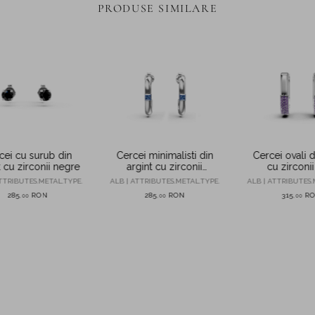
PRODUSE SIMILARE
cei cu surub din
Cercei minimalisti din
Cercei ovali d
t cu zirconii negre
argint cu zirconii
cu zirconi
albastre
TTRIBUTES.METAL.TYPE.
ALB | ATTRIBUTES.METAL.TYPE.
ALB | ATTRIBUTES.
285
RON
285
RON
315
R
,
00
,
00
,
00