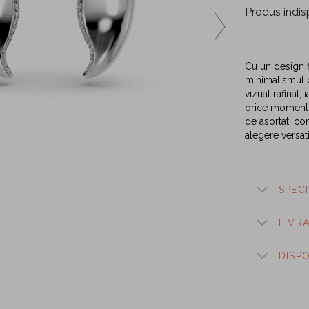
Produs indis
Cu un design fl
minimalismul c
vizual rafinat,
orice moment al
de asortat, co
alegere versat
SPECI
LIVR
DISP