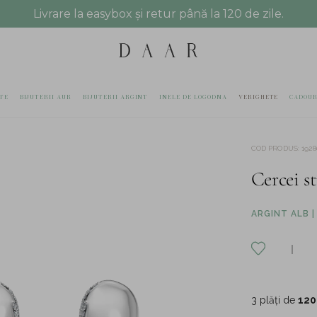
Livrare la easybox și retur până la 120 de zile.
TE
BIJUTERII AUR
BIJUTERII ARGINT
INELE DE LOGODNA
VERIGHETE
CADOUR
COD PRODUS
:
1928
Cercei st
ARGINT ALB |
3 plăți de
120