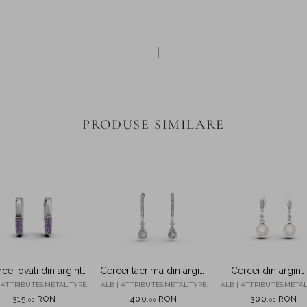
PRODUSE SIMILARE
cei ovali din argint
Cercei lacrima din argint
Cercei din argint
cu zirconii mov
cu zirconii
zirconii si perle sin
 ATTRIBUTES.METAL.TYPE.
ALB | ATTRIBUTES.METAL.TYPE.
ALB | ATTRIBUTES.METAL
315
RON
400
RON
300
RON
,
00
,
00
,
00