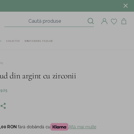
I
COLECTII
UNIVERSUL TEILOR
09
ud din argint cu zirconii
 925
,00 RON
fără dobândă cu
Află mai multe