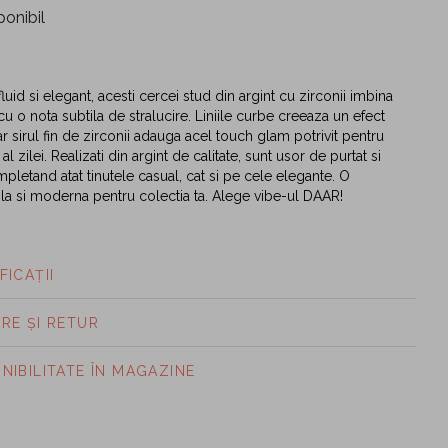
ponibil
uid si elegant, acesti cercei stud din argint cu zirconii imbina
u o nota subtila de stralucire. Liniile curbe creeaza un efect
 iar sirul fin de zirconii adauga acel touch glam potrivit pentru
 zilei. Realizati din argint de calitate, sunt usor de purtat si
mpletand atat tinutele casual, cat si pe cele elegante. O
ila si moderna pentru colectia ta. Alege vibe-ul DAAR!
FICAȚII
ARE ȘI RETUR
ONIBILITATE ÎN MAGAZINE