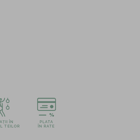
ȚII ÎN
PLATA
L TEILOR
ÎN RATE