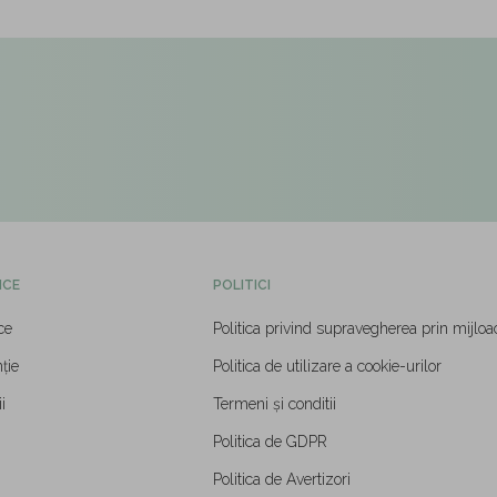
ICE
POLITICI
ce
Politica privind supravegherea prin mijloa
ție
Politica de utilizare a cookie-urilor
i
Termeni și conditii
Politica de GDPR
Politica de Avertizori