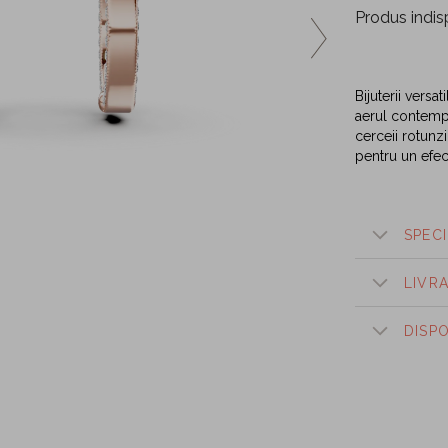
Produs indis
Bijuterii versa
aerul contemp
cerceii rotunzi
pentru un efec
SPECI
LIVR
DISP