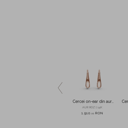
heita din
Cercei stele din aur roz
Cercei on-ear din aur
Cer
ante de
roz
8K
AUR ROZ | 14K
AUR ROZ | 14K
ON
2.380
RON
1.910
RON
,
00
,
00