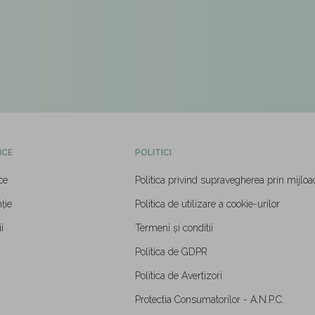
ICE
POLITICI
ce
Politica privind supravegherea prin mijloa
ție
Politica de utilizare a cookie-urilor
i
Termeni și conditii
Politica de GDPR
Politica de Avertizori
Protectia Consumatorilor - A.N.P.C.