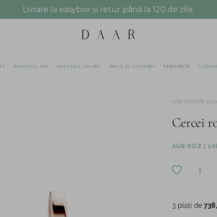
Livrare la easybox și retur până la 120 de zile.
TE
BIJUTERII AUR
BIJUTERII ARGINT
INELE DE LOGODNA
VERIGHETE
CADOUR
COD PRODUS
:
1640
Cercei ro
AUR ROZ | 10
3 plăți de
738