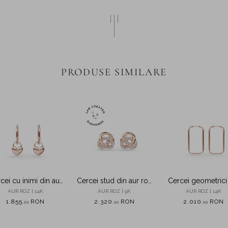
PRODUSE SIMILARE
cei cu inimi din aur
Cercei stud din aur roz
Cercei geometrici
roz
cu diamante create in
aur roz
AUR ROZ | 14K
AUR ROZ | 9K
AUR ROZ | 14K
laborator de 0.3ct
1.855
RON
2.320
RON
2.010
RON
,
00
,
00
,
00