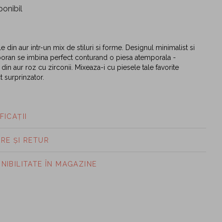
ponibil
tile din aur intr-un mix de stiluri si forme. Designul minimalist si
oran se imbina perfect conturand o piesa atemporala -
 din aur roz cu zirconii. Mixeaza-i cu piesele tale favorite
t surprinzator.
FICAȚII
ARE ȘI RETUR
ONIBILITATE ÎN MAGAZINE