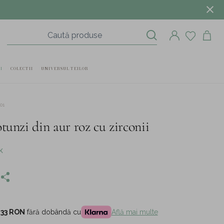
I
COLECTII
UNIVERSUL TEILOR
01
tunzi din aur roz cu zirconii
K
,33 RON
fără dobândă cu
Află mai multe