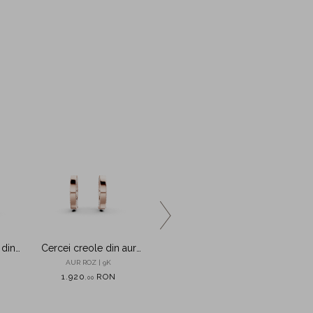
 din
Cercei creole din aur
Cercei semiluna din aur
Cercei 
roz cu zirconii
roz cu diamante de
AUR ROZ | 9K
AUR ROZ | 18K
A
0.05ct
1.920
RON
2.295
RON
2
,
00
,
00