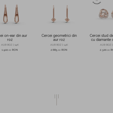
ei on-ear din aur
Cercei geometrici din
Cercei stud di
roz
aur roz
cu diamante c
laborator d
AUR ROZ | 14K
AUR ROZ | 14K
AUR ROZ |
1.910
RON
2.685
RON
2.320
R
,
00
,
00
,
00