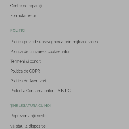
Centre de reparații
Formular retur
POLITICI
Politica privind supravegherea prin mijloace video
Politica de utilizare a cookie-urilor
Termeni și conditii
Politica de GDPR
Politica de Avertizori
Protectia Consumatorilor - A.N.P.C.
ȚINE LEGĂTURA CU NOI
Reprezentanții noștri
vă stau la dispozitie.