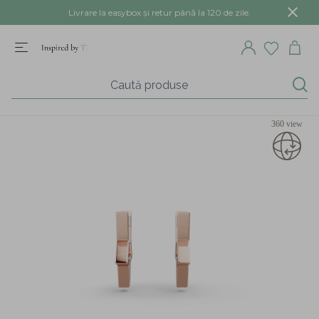
Livrare la easybox și retur până la 120 de zile.
360 view